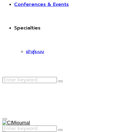
Conferences & Events
Specialties
เข้าสู่ระบบ
Search
Search
for:
Facebook
Primary
Menu
Search
Search