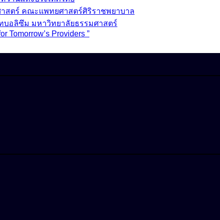
วชศาสตร์ คณะแพทยศาสตร์ศิริราชพยาบาล
ทบอลิซึม มหาวิทยาลัยธรรมศาสตร์
for Tomorrow’s Providers ”