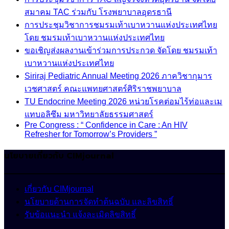
สมาคม TAC ร่วมกับ โรงพยาบาลอุดรธานี
การประชุมวิชาการชมรมเท้าเบาหวานแห่งประเทศไทย
โดย ชมรมเท้าเบาหวานแห่งประเทศไทย
ขอเชิญส่งผลงานเข้าร่วมการประกวด จัดโดย ชมรมเท้า
เบาหวานแห่งประเทศไทย
Siriraj Pediatric Annual Meeting 2026 ภาควิชากุมาร
เวชศาสตร์ คณะแพทยศาสตร์ศิริราชพยาบาล
TU Endocrine Meeting 2026 หน่วยโรคต่อมไร้ท่อและเม
แทบอลิซึม มหาวิทยาลัยธรรมศาสตร์
Pre Congress : “ Confidence in Care : An HIV
Refresher for Tomorrow’s Providers ”
นโยบายเกี่ยวกับ CIMjournal
เกี่ยวกับ CIMjournal
นโยบายด้านการจัดทำต้นฉบับ และลิขสิทธิ์
รับข้อแนะนำ แจ้งละเมิดลิขสิทธิ์