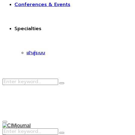
Conferences & Events
Specialties
เข้าสู่ระบบ
Search
Search
for:
Facebook
Primary
Menu
Search
Search