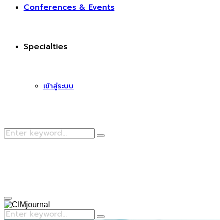
Conferences & Events
Specialties
เข้าสู่ระบบ
Search
Search
for:
Facebook
Primary
Menu
Search
Search