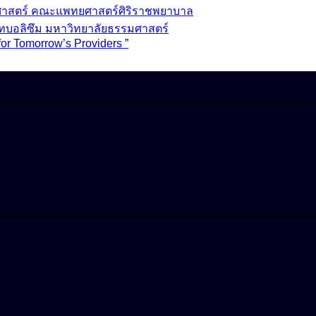
วชศาสตร์ คณะแพทยศาสตร์ศิริราชพยาบาล
ทบอลิซึม มหาวิทยาลัยธรรมศาสตร์
for Tomorrow’s Providers ”