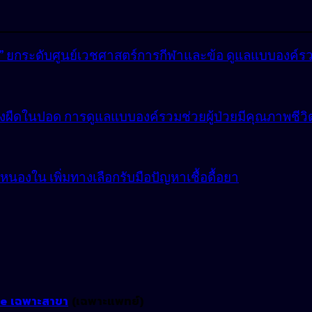
lly” ยกระดับศูนย์เวชศาสตร์การกีฬาและข้อ ดูแลแบบองค์ร
ังผืดในปอด การดูแลแบบองค์รวมช่วยผู้ป่วยมีคุณภาพชีวิตที
องใน เพิ่มทางเลือกรับมือปัญหาเชื้อดื้อยา
ne เฉพาะสาขา
(เฉพาะแพทย์)