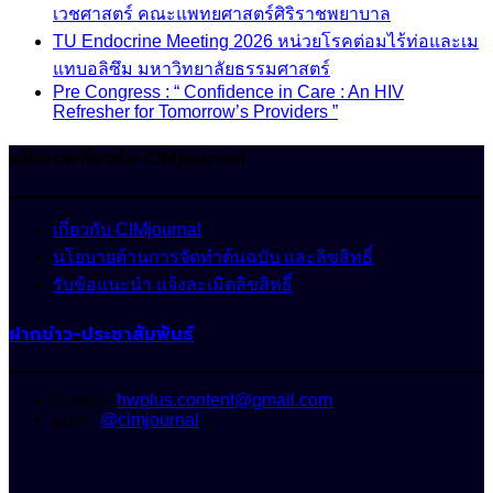
เวชศาสตร์ คณะแพทยศาสตร์ศิริราชพยาบาล
TU Endocrine Meeting 2026 หน่วยโรคต่อมไร้ท่อและเม
แทบอลิซึม มหาวิทยาลัยธรรมศาสตร์
Pre Congress : “ Confidence in Care : An HIV
Refresher for Tomorrow’s Providers ”
นโยบายเกี่ยวกับ CIMjournal
เกี่ยวกับ CIMjournal
นโยบายด้านการจัดทำต้นฉบับ และลิขสิทธิ์
รับข้อแนะนำ แจ้งละเมิดลิขสิทธิ์
ฝากข่าว-ประชาสัมพันธ์
E-mail :
hwplus.content@gmail.com
Line :
@cimjournal