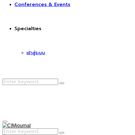
Conferences & Events
Specialties
เข้าสู่ระบบ
Search
Search
for:
Facebook
Primary
Menu
Search
Search