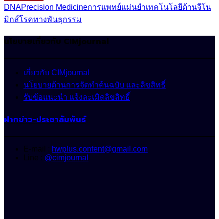
DNA
Precision Medicine
การแพทย์แม่นยำ
เทคโนโลยีด้านจีโน
มิกส์
โรคทางพันธุกรรม
นโยบายเกี่ยวกับ CIMjournal
เกี่ยวกับ CIMjournal
นโยบายด้านการจัดทำต้นฉบับ และลิขสิทธิ์
รับข้อแนะนำ แจ้งละเมิดลิขสิทธิ์
ฝากข่าว-ประชาสัมพันธ์
E-mail :
hwplus.content@gmail.com
Line :
@cimjournal