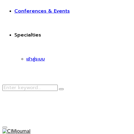
Conferences & Events
Specialties
เข้าสู่ระบบ
Search
Search
for:
Facebook
Primary
Menu