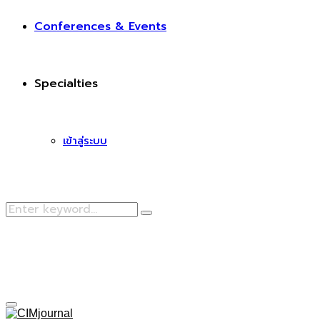
Conferences & Events
Specialties
เข้าสู่ระบบ
Search
Search
for:
Facebook
Primary
Menu