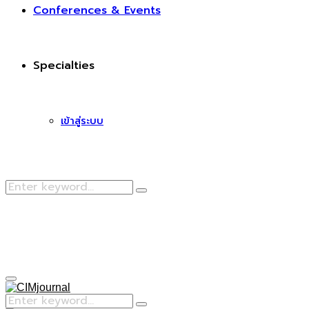
Conferences & Events
Specialties
เข้าสู่ระบบ
Search
Search
for:
Facebook
Primary
Menu
Search
Search