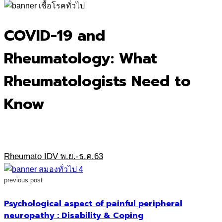
for:
COVID-19 and
Rheumatology: What
Rheumatologists Need to
Know
Rheumato IDV พ.ย.-ธ.ค.63
previous post
Psychological aspect of painful peripheral
neuropathy : Disability & Coping