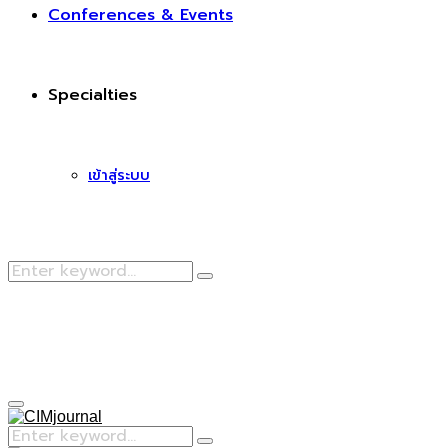
Conferences & Events
Specialties
เข้าสู่ระบบ
Search
Search
for:
Facebook
Primary
Menu
Search
Search