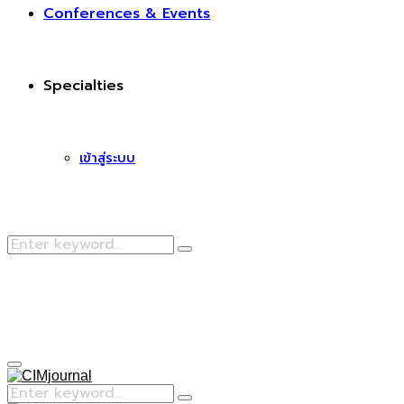
Conferences & Events
Specialties
เข้าสู่ระบบ
Search
Search
for:
Facebook
Primary
Menu
Search
Search