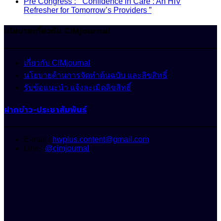
Pre Congress : “ Confidence in Care : An HIV
Refresher for Tomorrow’s Providers ”
นโยบายเกี่ยวกับ CIMjournal
เกี่ยวกับ CIMjournal
นโยบายด้านการจัดทำต้นฉบับ และลิขสิทธิ์
รับข้อแนะนำ แจ้งละเมิดลิขสิทธิ์
ฝากข่าว-ประชาสัมพันธ์
E-mail :
hwplus.content@gmail.com
Line :
@cimjournal