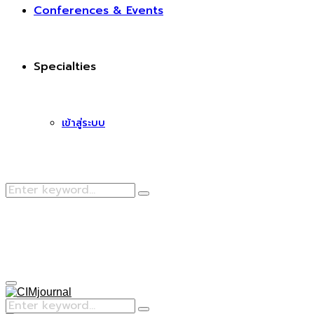
Conferences & Events
Specialties
เข้าสู่ระบบ
Search
Search
for:
Facebook
Primary
Menu
Search
Search