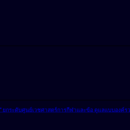
lly” ยกระดับศูนย์เวชศาสตร์การกีฬาและข้อ ดูแลแบบองค์ร