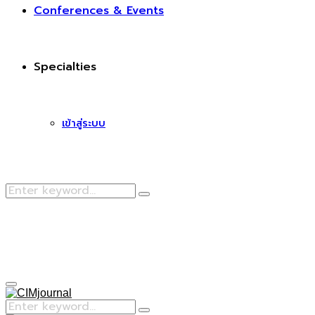
Conferences & Events
Specialties
เข้าสู่ระบบ
Search
Search
for:
Facebook
Primary
Menu
Search
Search