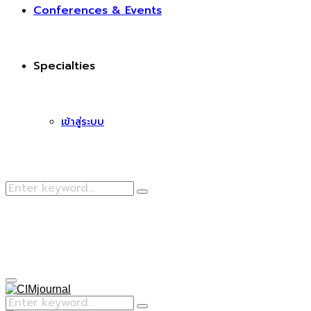
Conferences & Events
Specialties
เข้าสู่ระบบ
Search
Search
for:
Facebook
Primary
Menu
Search
Search