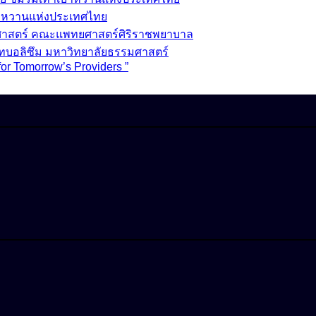
บาหวานแห่งประเทศไทย
วชศาสตร์ คณะแพทยศาสตร์ศิริราชพยาบาล
ทบอลิซึม มหาวิทยาลัยธรรมศาสตร์
for Tomorrow’s Providers ”