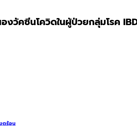
งวัคซีนโควิดในผู้ป่วยกลุ่มโรค IB
เขตร้อน