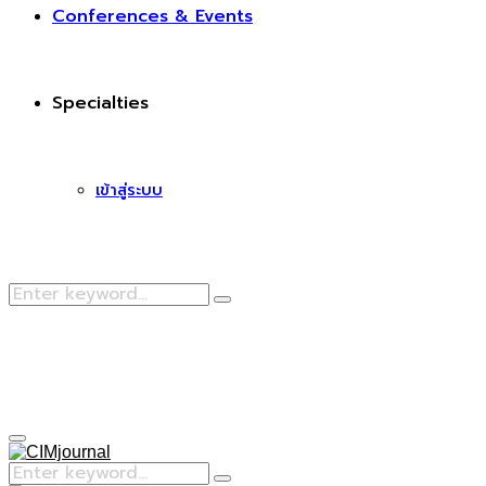
Conferences & Events
Specialties
เข้าสู่ระบบ
Search
Search
for:
Facebook
Primary
Menu
Search
Search