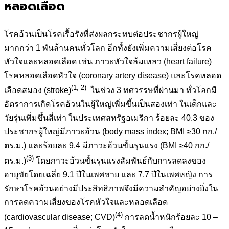
หลอดเลือด
โรคอ้วนเป็นโรคเรื้อรังที่ส่งผลกระทบต่อประชากรผู้ใหญ่
มากกว่า 1 พันล้านคนทั่วโลก อีกทั้งยังเพิ่มความเสี่ยงต่อโรค
หัวใจและหลอดเลือด เช่น ภาวะหัวใจล้มเหลว (heart failure)
โรคหลอดเลือดหัวใจ (coronary artery disease) และโรคหลอด
(1, 2)
เลือดสมอง (stroke)
ในช่วง 3 ทศวรรษที่ผ่านมา ทั่วโลกมี
อัตราการเกิดโรคอ้วนในผู้ใหญ่เพิ่มขึ้นเป็นสองเท่า ในเด็กและ
วัยรุ่นเพิ่มขึ้นสี่เท่า ในประเทศสหรัฐอเมริกา ร้อยละ 40.3 ของ
ประชากรผู้ใหญ่มีภาวะอ้วน (body mass index; BMI ≥30 กก./
ตร.ม.) และร้อยละ 9.4 มีภาวะอ้วนขั้นรุนแรง (BMI ≥40 กก./
(3)
ตร.ม.)
โดยภาวะอ้วนขั้นรุนแรงสัมพันธ์กับการลดลงของ
อายุขัยโดยเฉลี่ย 9.1 ปีในเพศชาย และ 7.7 ปีในเพศหญิง การ
รักษาโรคอ้วนอย่างมีประสิทธิภาพจึงมีความสำคัญอย่างยิ่งใน
การลดความเสี่ยงของโรคหัวใจและหลอดเลือด
(4)
(cardiovascular disease; CVD)
การลดน้ำหนักร้อยละ 10 –