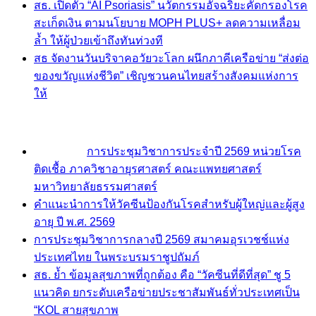
สธ. เปิดตัว “AI Psoriasis” นวัตกรรมอัจฉริยะคัดกรองโรค
สะเก็ดเงิน ตามนโยบาย MOPH PLUS+ ลดความเหลื่อม
ล้ำ ให้ผู้ป่วยเข้าถึงทันท่วงที
สธ จัดงานวันบริจาคอวัยวะโลก ผนึกภาคีเครือข่าย “ส่งต่อ
ของขวัญแห่งชีวิต” เชิญชวนคนไทยสร้างสังคมแห่งการ
ให้
การประชุมวิชาการประจำปี 2569 หน่วยโรค
ติดเชื้อ ภาควิชาอายุรศาสตร์ คณะแพทยศาสตร์
มหาวิทยาลัยธรรมศาสตร์
คำแนะนำการให้วัคซีนป้องกันโรคสำหรับผู้ใหญ่และผู้สูง
อายุ ปี พ.ศ. 2569
การประชุมวิชาการกลางปี 2569 สมาคมอุรเวชช์แห่ง
ประเทศไทย ในพระบรมราชูปถัมภ์
สธ. ย้ำ ข้อมูลสุขภาพที่ถูกต้อง คือ “วัคซีนที่ดีที่สุด” ชู 5
แนวคิด ยกระดับเครือข่ายประชาสัมพันธ์ทั่วประเทศเป็น
“KOL สายสุขภาพ