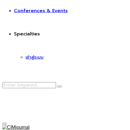
Conferences & Events
Specialties
เข้าสู่ระบบ
Search
Search
for:
Facebook
Primary
Menu