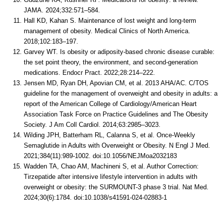
JAMA. 2024;332:571–584.
Hall KD, Kahan S. Maintenance of lost weight and long-term
management of obesity. Medical Clinics of North America.
2018;102:183–197.
Garvey WT. Is obesity or adiposity-based chronic disease curable:
the set point theory, the environment, and second-generation
medications. Endocr Pract. 2022;28:214–222.
Jensen MD, Ryan DH, Apovian CM, et al. 2013 AHA/AC. C/TOS
guideline for the management of overweight and obesity in adults: a
report of the American College of Cardiology/American Heart
Association Task Force on Practice Guidelines and The Obesity
Society. J Am Coll Cardiol. 2014;63:2985–3023.
Wilding JPH, Batterham RL, Calanna S, et al. Once-Weekly
Semaglutide in Adults with Overweight or Obesity. N Engl J Med.
2021;384(11):989-1002. doi:10.1056/NEJMoa2032183
Wadden TA, Chao AM, Machineni S, et al. Author Correction:
Tirzepatide after intensive lifestyle intervention in adults with
overweight or obesity: the SURMOUNT-3 phase 3 trial. Nat Med.
2024;30(6):1784. doi:10.1038/s41591-024-02883-1