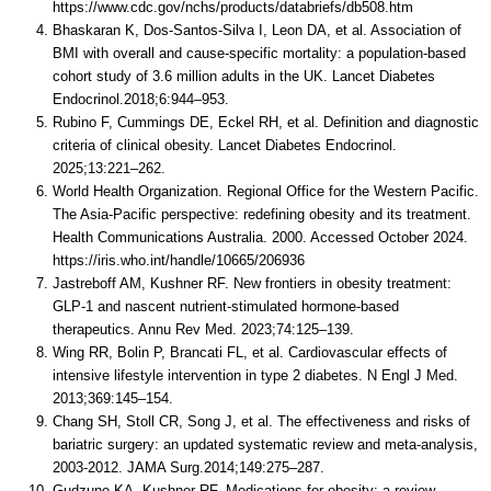
https://www.cdc.gov/nchs/products/databriefs/db508.htm
Bhaskaran K, Dos-Santos-Silva I, Leon DA, et al. Association of
BMI with overall and cause-specific mortality: a population-based
cohort study of 3.6 million adults in the UK. Lancet Diabetes
Endocrinol.2018;6:944–953.
Rubino F, Cummings DE, Eckel RH, et al. Definition and diagnostic
criteria of clinical obesity. Lancet Diabetes Endocrinol.
2025;13:221–262.
World Health Organization. Regional Office for the Western Pacific.
The Asia-Pacific perspective: redefining obesity and its treatment.
Health Communications Australia. 2000. Accessed October 2024.
https://iris.who.int/handle/10665/206936
Jastreboff AM, Kushner RF. New frontiers in obesity treatment:
GLP-1 and nascent nutrient-stimulated hormone-based
therapeutics. Annu Rev Med. 2023;74:125–139.
Wing RR, Bolin P, Brancati FL, et al. Cardiovascular effects of
intensive lifestyle intervention in type 2 diabetes. N Engl J Med.
2013;369:145–154.
Chang SH, Stoll CR, Song J, et al. The effectiveness and risks of
bariatric surgery: an updated systematic review and meta-analysis,
2003-2012. JAMA Surg.2014;149:275–287.
Gudzune KA, Kushner RF. Medications for obesity: a review.