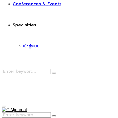
Conferences & Events
Specialties
เข้าสู่ระบบ
Search
Search
for:
Facebook
Primary
Menu
Search
Search