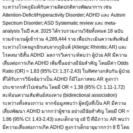
ระหว่างโรคภูมิแพ้กับความผิดปกติทางพัฒนาการ เช่น
Attention-Deficit/Hyperactivity Disorder; ADHD และ Autism
Spectrum Disorder; ASD Systematic review และ meta-
analysis ในปี ค.ศ. 2025 ได้รวบรวมงานวิจัยทั้งหมด 18 ฉบับ
รวมจำนวนผู้เข้าร่วม 4,289,444 ราย เพื่อประเมินความสัมพันธ์
ระหว่างโรคจมูกอักเสบจากภูมิแพ้ (Allergic Rhinitis; AR) และ
โรคสมาธิสั้น ADHD ผลการวิเคราะห์พบว่า ผู้ป่วย AR มีความ
เสี่ยงต่อการเกิด ADHD เพิ่มขึ้นอย่างมีนัยสำคัญ โดยมีค่า Odds
Ratio (OR) = 1.83 (95% CI: 1.37-2.43) ในทิศทางกลับกัน ผู้ป่วย
ที่ได้รับการวินิจฉัยว่าเป็น ADHD ก็มีโอกาสพบ AR สูงกว่า
ประชากรทั่วไปเช่นกัน โดยมี OR = 1.38 (95% CI: 1.11-1.72)
สะท้อนความสัมพันธ์สองทาง (bidirectional association)
ระหว่างทั้งสองภาวะ จากข้อมูลพบว่า ผู้หญิงที่เป็น AR มีความ
เสี่ยงพัฒนา ADHD มากกว่าผู้ชาย อย่างมีนัยสำคัญ โดยมี OR =
1.86 (95% CI: 1.43-2.43) และเด็กอายุ ≤8 ปี ที่มีภาวะ AR พบว่า
มีความเสี่ยงต่อการเกิด ADHD สูงกว่าเด็กอายุมากกว่า 8 ปี โดย