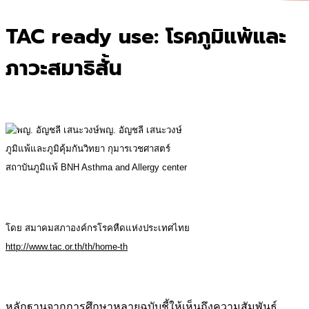
TAC ready use: โรคภูมิแพ้และ
ภาวะสมาธิสั้น
พญ. อัญชลี เสนะวงษ์
ภูมิแพ้และภูมิคุ้มกันวิทยา กุมารเวชศาสตร์
สถาบันภูมิแพ้ BNH Asthma and Allergy center
โดย สมาคมสภาองค์กรโรคหืดแห่งประเทศไทย
http://www.tac.or.th/th/home-th
หลักฐานจากการศึกษาหลายฉบับชี้ให้เห็นถึงความสัมพันธ์