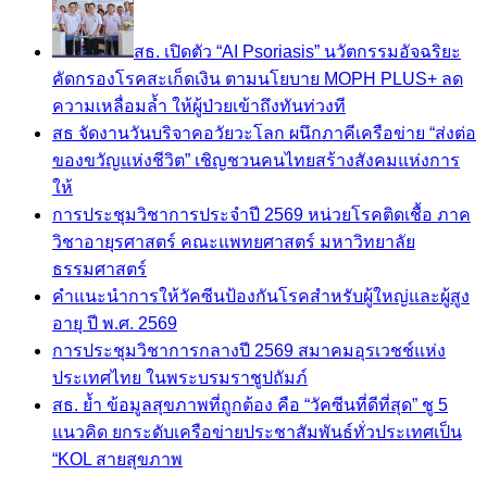
สธ. เปิดตัว “AI Psoriasis” นวัตกรรมอัจฉริยะ
คัดกรองโรคสะเก็ดเงิน ตามนโยบาย MOPH PLUS+ ลด
ความเหลื่อมล้ำ ให้ผู้ป่วยเข้าถึงทันท่วงที
สธ จัดงานวันบริจาคอวัยวะโลก ผนึกภาคีเครือข่าย “ส่งต่อ
ของขวัญแห่งชีวิต” เชิญชวนคนไทยสร้างสังคมแห่งการ
ให้
การประชุมวิชาการประจำปี 2569 หน่วยโรคติดเชื้อ ภาค
วิชาอายุรศาสตร์ คณะแพทยศาสตร์ มหาวิทยาลัย
ธรรมศาสตร์
คำแนะนำการให้วัคซีนป้องกันโรคสำหรับผู้ใหญ่และผู้สูง
อายุ ปี พ.ศ. 2569
การประชุมวิชาการกลางปี 2569 สมาคมอุรเวชช์แห่ง
ประเทศไทย ในพระบรมราชูปถัมภ์
สธ. ย้ำ ข้อมูลสุขภาพที่ถูกต้อง คือ “วัคซีนที่ดีที่สุด” ชู 5
แนวคิด ยกระดับเครือข่ายประชาสัมพันธ์ทั่วประเทศเป็น
“KOL สายสุขภาพ