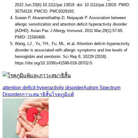
2022 Jun;33(6):10.1111/pai.13819. doi: 10.1111/pai.13819. PMID:
35754118; PMCID: PMC9328193.
Suwan P, Akaramethathip D, Noipayak P. Association between
allergic sensitization and attention deficit hyperactivity disorder
(ADHD). Asian Pac J Allergy Immunol. 2011 Mar;29(1):57-65.
PMID: 21560489.
Wang, LJ., Yu, YH., Fu, ML. et al. Attention deficit–hyperactivity
disorder is associated with allergic symptoms and low levels of
hemoglobin and serotonin. Sci Rep 8, 10229 (2018).
https://doi.org/10.1038/s41598-018-28702-5
attention deficit hyperactivity disorder
Autism Spectrum
Disorder
ภาวะสมาธิสั้น
โรคภูมิแพ้