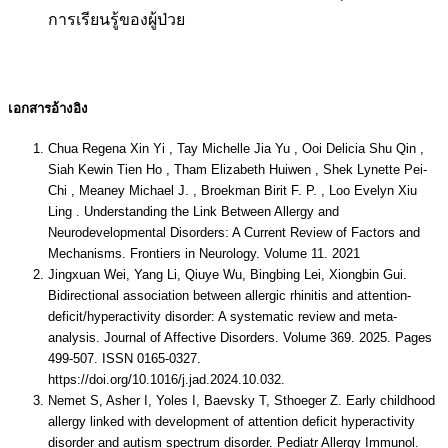
การเรียนรู้ของผู้ป่วย
เอกสารอ้างอิง
Chua Regena Xin Yi , Tay Michelle Jia Yu , Ooi Delicia Shu Qin ,
Siah Kewin Tien Ho , Tham Elizabeth Huiwen , Shek Lynette Pei-
Chi , Meaney Michael J. , Broekman Birit F. P. , Loo Evelyn Xiu
Ling . Understanding the Link Between Allergy and
Neurodevelopmental Disorders: A Current Review of Factors and
Mechanisms. Frontiers in Neurology. Volume 11. 2021
Jingxuan Wei, Yang Li, Qiuye Wu, Bingbing Lei, Xiongbin Gui.
Bidirectional association between allergic rhinitis and attention-
deficit/hyperactivity disorder: A systematic review and meta-
analysis. Journal of Affective Disorders. Volume 369. 2025. Pages
499-507. ISSN 0165-0327.
https://doi.org/10.1016/j.jad.2024.10.032.
Nemet S, Asher I, Yoles I, Baevsky T, Sthoeger Z. Early childhood
allergy linked with development of attention deficit hyperactivity
disorder and autism spectrum disorder. Pediatr Allergy Immunol.