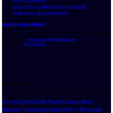
เกี่ยวกับ CIMjournal
นโยบายด้านการจัดทำต้นฉบับ และลิขสิทธิ์
รับข้อแนะนำ แจ้งละเมิดลิขสิทธิ์
ฝากข่าว-ประชาสัมพันธ์
E-mail :
hwplus.content@gmail.com
Line :
@cimjournal
บทความล่าสุด
บำรุงราษฎร์ ชูแนวคิด “Ready for Every Move,
Naturally” ยกระดับศูนย์เวชศาสตร์การกีฬาและข้อ