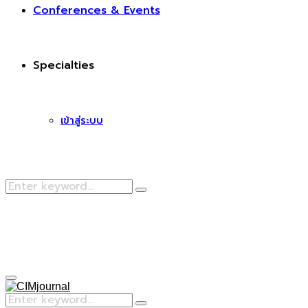
Conferences & Events
Specialties
เข้าสู่ระบบ
Search
Search
for:
Facebook
Primary
Menu
Search
Search