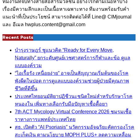
ทีมงานที่จบทางสายสื่อสารมวลชน อย่างไรก็ตามเนื้อหาบาง
เรื่องมีความลึกและเป็นเนื้อหาเฉพาะทาง ทีมงานพร้อมรับคำ
แนะนำที่เป็นประโยชน์ สามารถติดต่อได้ที่ Line@ CIMjournal
และ อีเมล hwplus.content@gmail.com
Recent Posts
บำรุงราษฎร์ ชูแนวคิด “Ready for Every Move,
Naturally” ยกระดับศูนย์เวชศาสตร์การกีฬาและข้อ ดูแล
แบบองค์รวม
“ไอเรื้อรัง เหนื่อยง่าย” อาจเป็นสัญญาณเริ่มต้นของโรค
พังผืดในปอด การดูแลแบบองค์รวมช่วยผู้ป่วยมีคุณภาพ
ชีวิตที่ดีขึ้น
ประเทศไทยอนุมัติยาปฏิชีวนะชนิดใหม่สำหรับรักษาโรค
หนองใน เพิ่มทางเลือกรับมือปัญหาเชื้อดื้อยา
7th ACT Mycology Virtual Conference 2026 ชมรมเชื้อ
ราทางการแพทย์ประเทศไทย
สธ. เปิดตัว “AI Psoriasis” นวัตกรรมอัจฉริยะคัดกรองโรค
สะเก็ดเงิน ตามนโยบาย MOPH PLUS+ ลดความเหลื่อม