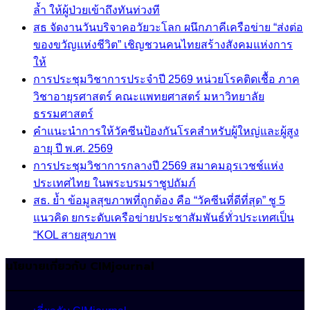
ล้ำ ให้ผู้ป่วยเข้าถึงทันท่วงที
สธ จัดงานวันบริจาคอวัยวะโลก ผนึกภาคีเครือข่าย “ส่งต่อ
ของขวัญแห่งชีวิต” เชิญชวนคนไทยสร้างสังคมแห่งการ
ให้
การประชุมวิชาการประจำปี 2569 หน่วยโรคติดเชื้อ ภาค
วิชาอายุรศาสตร์ คณะแพทยศาสตร์ มหาวิทยาลัย
ธรรมศาสตร์
คำแนะนำการให้วัคซีนป้องกันโรคสำหรับผู้ใหญ่และผู้สูง
อายุ ปี พ.ศ. 2569
การประชุมวิชาการกลางปี 2569 สมาคมอุรเวชช์แห่ง
ประเทศไทย ในพระบรมราชูปถัมภ์
สธ. ย้ำ ข้อมูลสุขภาพที่ถูกต้อง คือ “วัคซีนที่ดีที่สุด” ชู 5
แนวคิด ยกระดับเครือข่ายประชาสัมพันธ์ทั่วประเทศเป็น
“KOL สายสุขภาพ
นโยบายเกี่ยวกับ CIMjournal