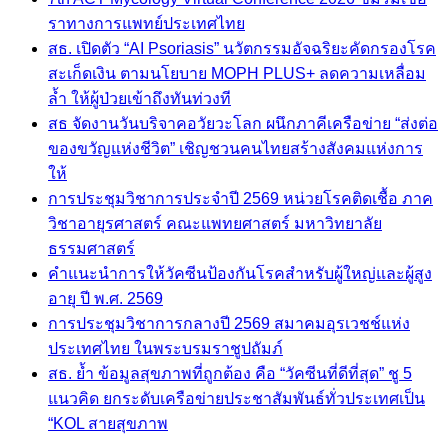
ราทางการแพทย์ประเทศไทย
สธ. เปิดตัว “AI Psoriasis” นวัตกรรมอัจฉริยะคัดกรองโรค
สะเก็ดเงิน ตามนโยบาย MOPH PLUS+ ลดความเหลื่อม
ล้ำ ให้ผู้ป่วยเข้าถึงทันท่วงที
สธ จัดงานวันบริจาคอวัยวะโลก ผนึกภาคีเครือข่าย “ส่งต่อ
ของขวัญแห่งชีวิต” เชิญชวนคนไทยสร้างสังคมแห่งการ
ให้
การประชุมวิชาการประจำปี 2569 หน่วยโรคติดเชื้อ ภาค
วิชาอายุรศาสตร์ คณะแพทยศาสตร์ มหาวิทยาลัย
ธรรมศาสตร์
คำแนะนำการให้วัคซีนป้องกันโรคสำหรับผู้ใหญ่และผู้สูง
อายุ ปี พ.ศ. 2569
การประชุมวิชาการกลางปี 2569 สมาคมอุรเวชช์แห่ง
ประเทศไทย ในพระบรมราชูปถัมภ์
สธ. ย้ำ ข้อมูลสุขภาพที่ถูกต้อง คือ “วัคซีนที่ดีที่สุด” ชู 5
แนวคิด ยกระดับเครือข่ายประชาสัมพันธ์ทั่วประเทศเป็น
“KOL สายสุขภาพ