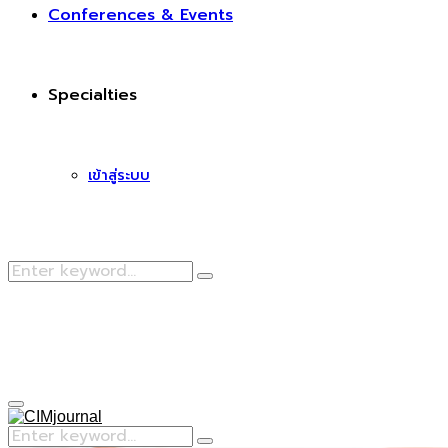
Conferences & Events
Specialties
เข้าสู่ระบบ
Search
Search
for:
Facebook
Primary
Menu
Search
Search