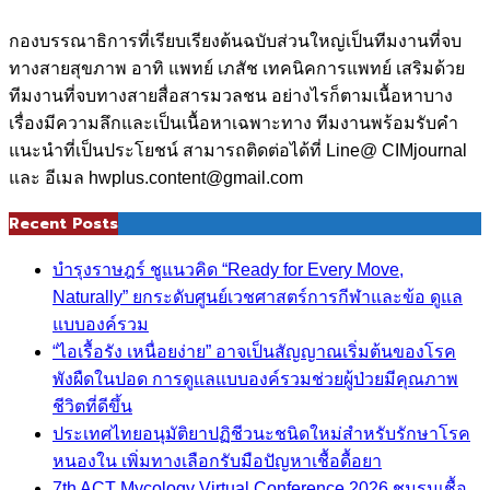
กองบรรณาธิการที่เรียบเรียงต้นฉบับส่วนใหญ่เป็นทีมงานที่จบ
ทางสายสุขภาพ อาทิ แพทย์ เภสัช เทคนิคการแพทย์ เสริมด้วย
ทีมงานที่จบทางสายสื่อสารมวลชน อย่างไรก็ตามเนื้อหาบาง
เรื่องมีความลึกและเป็นเนื้อหาเฉพาะทาง ทีมงานพร้อมรับคำ
แนะนำที่เป็นประโยชน์ สามารถติดต่อได้ที่ Line@ CIMjournal
และ อีเมล hwplus.content@gmail.com
Recent Posts
บำรุงราษฎร์ ชูแนวคิด “Ready for Every Move,
Naturally” ยกระดับศูนย์เวชศาสตร์การกีฬาและข้อ ดูแล
แบบองค์รวม
“ไอเรื้อรัง เหนื่อยง่าย” อาจเป็นสัญญาณเริ่มต้นของโรค
พังผืดในปอด การดูแลแบบองค์รวมช่วยผู้ป่วยมีคุณภาพ
ชีวิตที่ดีขึ้น
ประเทศไทยอนุมัติยาปฏิชีวนะชนิดใหม่สำหรับรักษาโรค
หนองใน เพิ่มทางเลือกรับมือปัญหาเชื้อดื้อยา
7th ACT Mycology Virtual Conference 2026 ชมรมเชื้อ