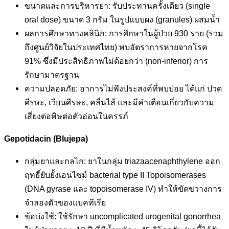
ขนาดและการบริหารยา: รับประทานครั้งเดียว (single
oral dose) ขนาด 3 กรัม ในรูปแบบผง (granules) ผสมน้ำ
ผลการศึกษาทางคลินิก: การศึกษาในผู้ป่วย 930 ราย (รวม
ถึงศูนย์วิจัยในประเทศไทย) พบอัตราการหายจากโรค
91% ซึ่งมีประสิทธิภาพไม่ด้อยกว่า (non-inferior) การ
รักษามาตรฐาน
ความปลอดภัย: อาการไม่พึงประสงค์ที่พบบ่อย ได้แก่ ปวด
ศีรษะ, เวียนศีรษะ, คลื่นไส้ และมีคำเตือนเกี่ยวกับความ
เสี่ยงต่อพิษต่อตัวอ่อนในครรภ์
Gepotidacin (Blujepa)
กลุ่มยาและกลไก: ยาในกลุ่ม triazaacenaphthylene ออก
ฤทธิ์ยับยั้งเอนไซม์ bacterial type II Topoisomerases
(DNA gyrase และ topoisomerase IV) ทำให้ขัดขวางการ
จำลองตัวของแบคทีเรีย
ข้อบ่งใช้: ใช้รักษา uncomplicated urogenital gonorrhea