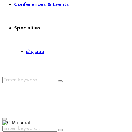
Conferences & Events
Specialties
เข้าสู่ระบบ
Search
Search
for:
Facebook
Primary
Menu
Search
Search