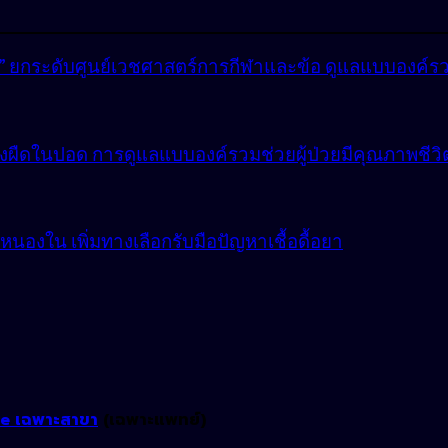
lly” ยกระดับศูนย์เวชศาสตร์การกีฬาและข้อ ดูแลแบบองค์ร
ังผืดในปอด การดูแลแบบองค์รวมช่วยผู้ป่วยมีคุณภาพชีวิตที
องใน เพิ่มทางเลือกรับมือปัญหาเชื้อดื้อยา
ne เฉพาะสาขา
(เฉพาะแพทย์)