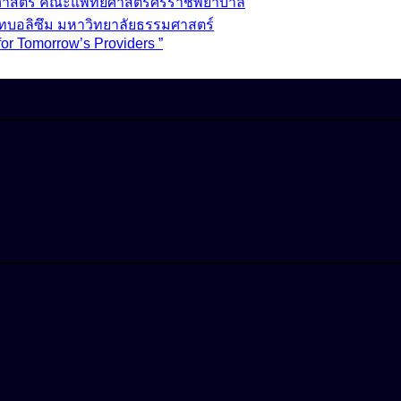
วชศาสตร์ คณะแพทยศาสตร์ศิริราชพยาบาล
ทบอลิซึม มหาวิทยาลัยธรรมศาสตร์
for Tomorrow’s Providers ”