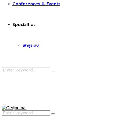
Conferences & Events
Specialties
เข้าสู่ระบบ
Search
Search
for:
Facebook
Primary
Menu
Search
Search