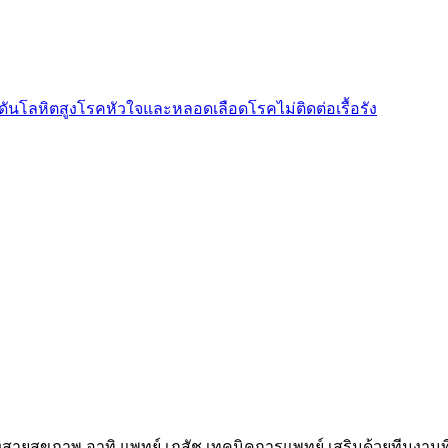
ันโลหิตสูง
โรคหัวใจและหลอดเลือด
โรคไม่ติดต่อเรื้อรัง
งสายสุขภาพ อาทิ แพทย์ เภสัช เทคนิคการแพทย์ เสริมด้วยทีมงานท