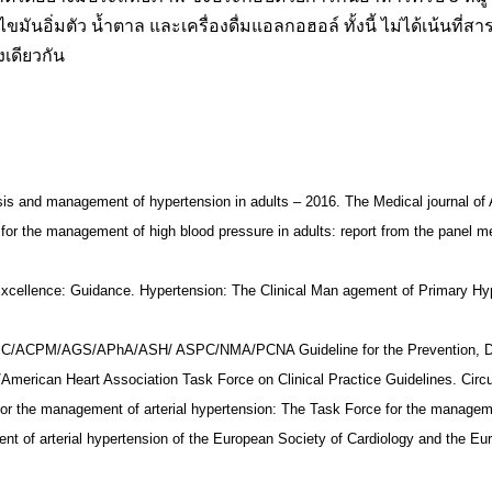
นอิ่มตัว น้ำตาล และเครื่องดื่มแอลกอฮอล์ ทั้งนี้ ไม่ได้เน้นที่
งเดียวกัน
s and management of hypertension in adults – 2016. The Medical journal of A
 for the management of high blood pressure in adults: report from the panel
cal Excellence: Guidance. Hypertension: The Clinical Man agement of Primary Hy
/ACPM/AGS/APhA/ASH/ ASPC/NMA/PCNA Guideline for the Prevention, Detec
merican Heart Association Task Force on Clinical Practice Guidelines. Circu
r the management of arterial hypertension: The Task Force for the managemen
 of arterial hypertension of the European Society of Cardiology and the Eur