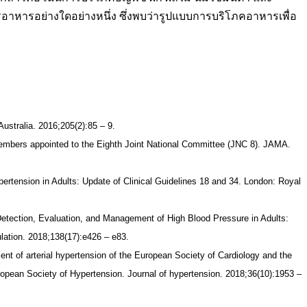
สารอาหารอย่างใดอย่างหนึ่ง ซึ่งพบว่ารูปแบบการบริโภคอาหารเพื่อ
ustralia. 2016;205(2):85 – 9.
 members appointed to the Eighth Joint National Committee (JNC 8). JAMA.
pertension in Adults: Update of Clinical Guidelines 18 and 34. London: Royal
tion, Evaluation, and Management of High Blood Pressure in Adults:
lation. 2018;138(17):e426 – e83.
t of arterial hypertension of the European Society of Cardiology and the
opean Society of Hypertension. Journal of hypertension. 2018;36(10):1953 –