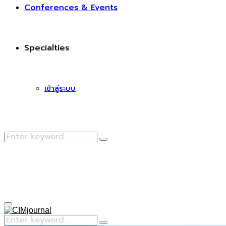
Conferences & Events
Specialties
เข้าสู่ระบบ
Search
Search
for:
Facebook
Primary
Menu
Search
Search