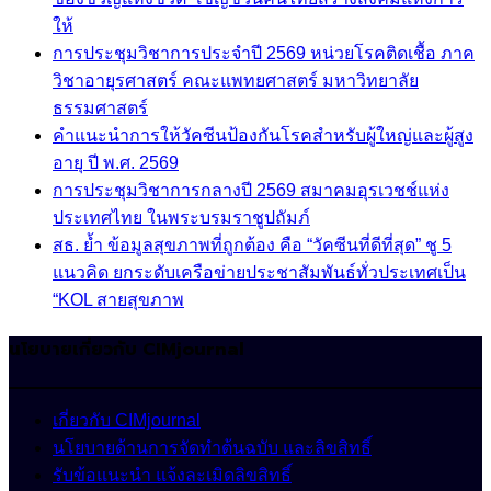
ให้
การประชุมวิชาการประจำปี 2569 หน่วยโรคติดเชื้อ ภาค
วิชาอายุรศาสตร์ คณะแพทยศาสตร์ มหาวิทยาลัย
ธรรมศาสตร์
คำแนะนำการให้วัคซีนป้องกันโรคสำหรับผู้ใหญ่และผู้สูง
อายุ ปี พ.ศ. 2569
การประชุมวิชาการกลางปี 2569 สมาคมอุรเวชช์แห่ง
ประเทศไทย ในพระบรมราชูปถัมภ์
สธ. ย้ำ ข้อมูลสุขภาพที่ถูกต้อง คือ “วัคซีนที่ดีที่สุด” ชู 5
แนวคิด ยกระดับเครือข่ายประชาสัมพันธ์ทั่วประเทศเป็น
“KOL สายสุขภาพ
นโยบายเกี่ยวกับ CIMjournal
เกี่ยวกับ CIMjournal
นโยบายด้านการจัดทำต้นฉบับ และลิขสิทธิ์
รับข้อแนะนำ แจ้งละเมิดลิขสิทธิ์