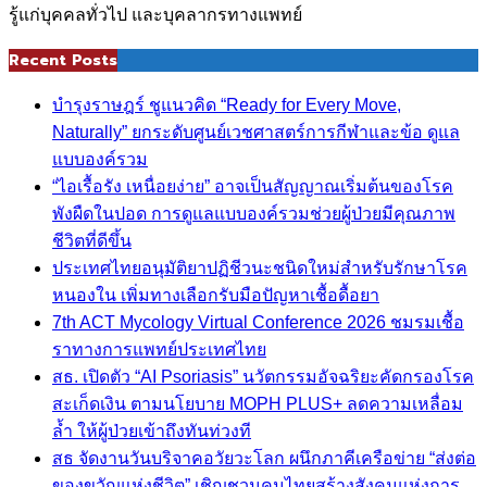
รู้แก่บุคคลทั่วไป และบุคลากรทางแพทย์
Recent Posts
บำรุงราษฎร์ ชูแนวคิด “Ready for Every Move,
Naturally” ยกระดับศูนย์เวชศาสตร์การกีฬาและข้อ ดูแล
แบบองค์รวม
“ไอเรื้อรัง เหนื่อยง่าย” อาจเป็นสัญญาณเริ่มต้นของโรค
พังผืดในปอด การดูแลแบบองค์รวมช่วยผู้ป่วยมีคุณภาพ
ชีวิตที่ดีขึ้น
ประเทศไทยอนุมัติยาปฏิชีวนะชนิดใหม่สำหรับรักษาโรค
หนองใน เพิ่มทางเลือกรับมือปัญหาเชื้อดื้อยา
7th ACT Mycology Virtual Conference 2026 ชมรมเชื้อ
ราทางการแพทย์ประเทศไทย
สธ. เปิดตัว “AI Psoriasis” นวัตกรรมอัจฉริยะคัดกรองโรค
สะเก็ดเงิน ตามนโยบาย MOPH PLUS+ ลดความเหลื่อม
ล้ำ ให้ผู้ป่วยเข้าถึงทันท่วงที
สธ จัดงานวันบริจาคอวัยวะโลก ผนึกภาคีเครือข่าย “ส่งต่อ
ของขวัญแห่งชีวิต” เชิญชวนคนไทยสร้างสังคมแห่งการ