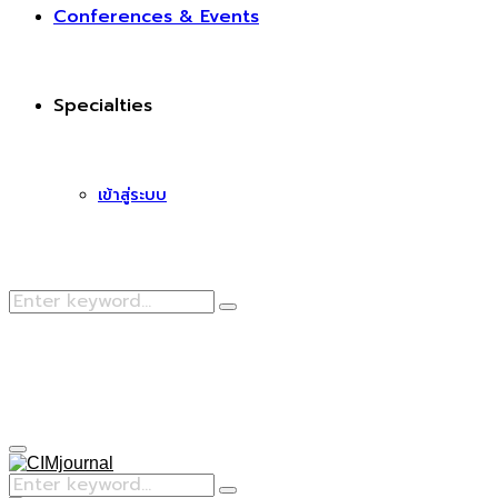
Conferences & Events
Specialties
เข้าสู่ระบบ
Search
Search
for:
Facebook
Primary
Menu
Search
Search