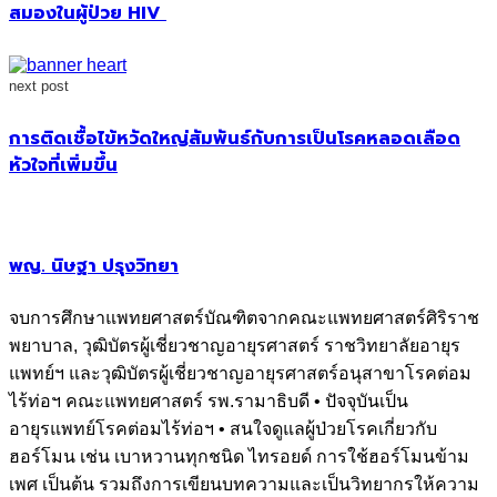
สมองในผู้ป่วย HIV
next post
การติดเชื้อไข้หวัดใหญ่สัมพันธ์กับการเป็นโรคหลอดเลือด
หัวใจที่เพิ่มขึ้น
พญ. นิษฐา ปรุงวิทยา
จบการศึกษาแพทยศาสตร์บัณฑิตจากคณะแพทยศาสตร์ศิริราช
พยาบาล, วุฒิบัตรผู้เชี่ยวชาญอายุรศาสตร์ ราชวิทยาลัยอายุร
แพทย์ฯ และวุฒิบัตรผู้เชี่ยวชาญอายุรศาสตร์อนุสาขาโรคต่อม
ไร้ท่อฯ คณะแพทยศาสตร์ รพ.รามาธิบดี • ปัจจุบันเป็น
อายุรแพทย์โรคต่อมไร้ท่อฯ • สนใจดูแลผู้ป่วยโรคเกี่ยวกับ
ฮอร์โมน เช่น เบาหวานทุกชนิด ไทรอยด์ การใช้ฮอร์โมนข้าม
เพศ เป็นต้น รวมถึงการเขียนบทความและเป็นวิทยากรให้ความ