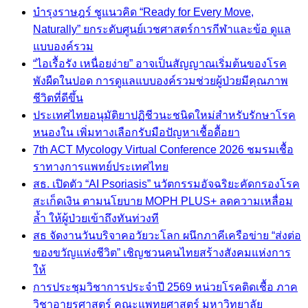
บำรุงราษฎร์ ชูแนวคิด “Ready for Every Move,
Naturally” ยกระดับศูนย์เวชศาสตร์การกีฬาและข้อ ดูแล
แบบองค์รวม
“ไอเรื้อรัง เหนื่อยง่าย” อาจเป็นสัญญาณเริ่มต้นของโรค
พังผืดในปอด การดูแลแบบองค์รวมช่วยผู้ป่วยมีคุณภาพ
ชีวิตที่ดีขึ้น
ประเทศไทยอนุมัติยาปฏิชีวนะชนิดใหม่สำหรับรักษาโรค
หนองใน เพิ่มทางเลือกรับมือปัญหาเชื้อดื้อยา
7th ACT Mycology Virtual Conference 2026 ชมรมเชื้อ
ราทางการแพทย์ประเทศไทย
สธ. เปิดตัว “AI Psoriasis” นวัตกรรมอัจฉริยะคัดกรองโรค
สะเก็ดเงิน ตามนโยบาย MOPH PLUS+ ลดความเหลื่อม
ล้ำ ให้ผู้ป่วยเข้าถึงทันท่วงที
สธ จัดงานวันบริจาคอวัยวะโลก ผนึกภาคีเครือข่าย “ส่งต่อ
ของขวัญแห่งชีวิต” เชิญชวนคนไทยสร้างสังคมแห่งการ
ให้
การประชุมวิชาการประจำปี 2569 หน่วยโรคติดเชื้อ ภาค
วิชาอายุรศาสตร์ คณะแพทยศาสตร์ มหาวิทยาลัย