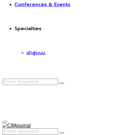
Conferences & Events
Specialties
เข้าสู่ระบบ
Search
Search
for:
Facebook
Primary
Menu
Search
Search