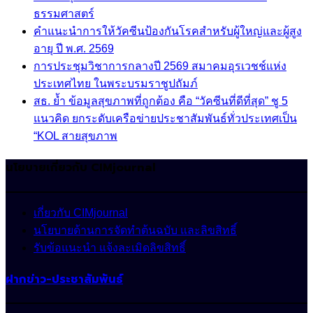
ธรรมศาสตร์
คำแนะนำการให้วัคซีนป้องกันโรคสำหรับผู้ใหญ่และผู้สูง
อายุ ปี พ.ศ. 2569
การประชุมวิชาการกลางปี 2569 สมาคมอุรเวชช์แห่ง
ประเทศไทย ในพระบรมราชูปถัมภ์
สธ. ย้ำ ข้อมูลสุขภาพที่ถูกต้อง คือ “วัคซีนที่ดีที่สุด” ชู 5
แนวคิด ยกระดับเครือข่ายประชาสัมพันธ์ทั่วประเทศเป็น
“KOL สายสุขภาพ
นโยบายเกี่ยวกับ CIMjournal
เกี่ยวกับ CIMjournal
นโยบายด้านการจัดทำต้นฉบับ และลิขสิทธิ์
รับข้อแนะนำ แจ้งละเมิดลิขสิทธิ์
ฝากข่าว-ประชาสัมพันธ์