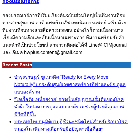
กองบรรณาธิการ
กองบรรณาธิการที่เรียบเรียงต้นฉบับส่วนใหญ่เป็นทีมงานที่จบ
ทางสายสุขภาพ อาทิ แพทย์ เภสัช เทคนิคการแพทย์ เสริมด้วย
ทีมงานที่จบทางสายสื่อสารมวลชน อย่างไรก็ตามเนื้อหาบาง
เรื่องมีความลึกและเป็นเนื้อหาเฉพาะทาง ทีมงานพร้อมรับคำ
แนะนำที่เป็นประโยชน์ สามารถติดต่อได้ที่ Line@ CIMjournal
และ อีเมล hwplus.content@gmail.com
Recent Posts
บำรุงราษฎร์ ชูแนวคิด “Ready for Every Move,
Naturally” ยกระดับศูนย์เวชศาสตร์การกีฬาและข้อ ดูแล
แบบองค์รวม
“ไอเรื้อรัง เหนื่อยง่าย” อาจเป็นสัญญาณเริ่มต้นของโรค
พังผืดในปอด การดูแลแบบองค์รวมช่วยผู้ป่วยมีคุณภาพ
ชีวิตที่ดีขึ้น
ประเทศไทยอนุมัติยาปฏิชีวนะชนิดใหม่สำหรับรักษาโรค
หนองใน เพิ่มทางเลือกรับมือปัญหาเชื้อดื้อยา