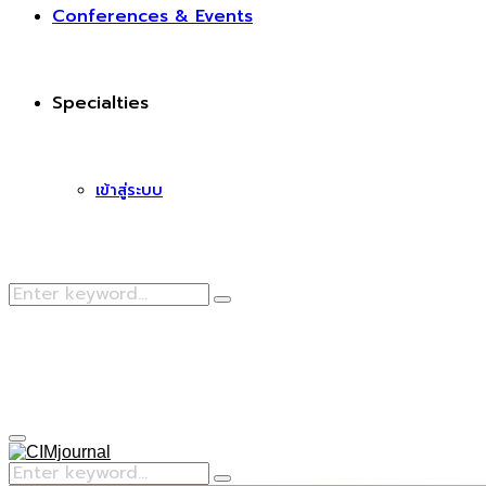
Conferences & Events
Specialties
เข้าสู่ระบบ
Search
Search
for:
Facebook
Primary
Menu
Search
Search