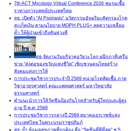
7th ACT Mycology Virtual Conference 2026 ชมรมเชื้อ
ราทางการแพทย์ประเทศไทย
สธ. เปิดตัว “AI Psoriasis” นวัตกรรมอัจฉริยะคัดกรองโรค
สะเก็ดเงิน ตามนโยบาย MOPH PLUS+ ลดความเหลื่อม
ล้ำ ให้ผู้ป่วยเข้าถึงทันท่วงที
สธ จัดงานวันบริจาคอวัยวะโลก ผนึกภาคีเครือ
ข่าย “ส่งต่อของขวัญแห่งชีวิต” เชิญชวนคนไทยสร้าง
สังคมแห่งการให้
การประชุมวิชาการประจำปี 2569 หน่วยโรคติดเชื้อ ภาค
วิชาอายุรศาสตร์ คณะแพทยศาสตร์ มหาวิทยาลัย
ธรรมศาสตร์
คำแนะนำการให้วัคซีนป้องกันโรคสำหรับผู้ใหญ่และผู้สูง
อายุ ปี พ.ศ. 2569
การประชุมวิชาการกลางปี 2569 สมาคมอุรเวชช์แห่ง
ประเทศไทย ในพระบรมราชูปถัมภ์
สธ. ย้ำ ข้อมูลสุขภาพที่ถูกต้อง คือ “วัคซีนที่ดีที่สุด” ชู 5