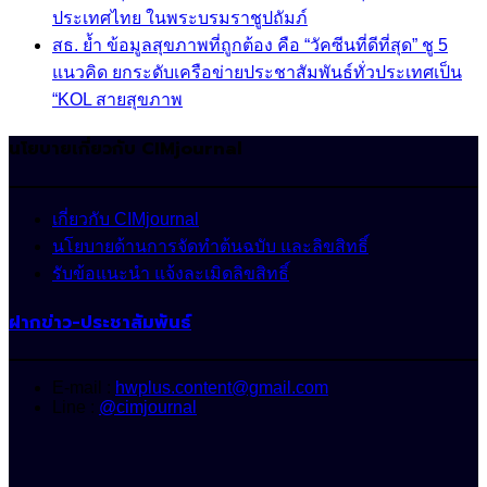
ประเทศไทย ในพระบรมราชูปถัมภ์
สธ. ย้ำ ข้อมูลสุขภาพที่ถูกต้อง คือ “วัคซีนที่ดีที่สุด” ชู 5
แนวคิด ยกระดับเครือข่ายประชาสัมพันธ์ทั่วประเทศเป็น
“KOL สายสุขภาพ
นโยบายเกี่ยวกับ CIMjournal
เกี่ยวกับ CIMjournal
นโยบายด้านการจัดทำต้นฉบับ และลิขสิทธิ์
รับข้อแนะนำ แจ้งละเมิดลิขสิทธิ์
ฝากข่าว-ประชาสัมพันธ์
E-mail :
hwplus.content@gmail.com
Line :
@cimjournal