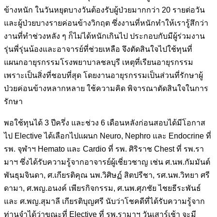
ข้างหนัก ในวันหยุดบางวันต้องรับผู้ป่วยมากกว่า 20 รายต่อวัน
และผู้ป่วยบางรายค่อนข้างวิกฤต ซึ่งงานที่หนักทำให้เรารู้สึกว่า
งานที่ทำช่วงหลัง ๆ ก็ไม่ได้หนักเกินไป ประกอบกับมีผู้ร่วมงาน
รุ่นพี่รุ่นน้องและอาจารย์ที่ช่วยเหลือ จึงตัดสินใจไปใช้ทุนที่
แผนกอายุรกรรมโรงพยาบาลชลบุรี เหตุที่เรียนอายุรกรรม
เพราะเป็นสิ่งที่ชอบที่สุด โดยงานอายุรกรรมเป็นส่วนที่รักษาผู้
ป่วยค่อนข้างหลากหลาย ใช้ความคิด พิจารณาตัดสินใจในการ
รักษา
พอใช้ทุนได้ 3 ปีครึ่ง และช่วง 6 เดือนหลังก่อนสอบได้มีโอกาส
ไป Elective ได้เลือกไปแผนก
Neuro, Nephro และ Endocrine ที่
รพ. จุฬาฯ Hemato และ Cardio ที่ รพ. ศิริราช Chest ที่ รพ.รา
มาฯ ซึ่งได้รับความรู้จากอาจารย์ผู้เชี่ยวชาญ เช่น ศ.นพ.กัมมันต์
พันธุมจินดา, ศ.เกียรติคุณ นพ.วิศิษฏ์ สิตปรีชา, รศ.นพ.วิทยา ศรี
ดามา, ศ.พญ.อนงค์ เพียรกิจกรรม, ศ.นพ.ศุภชัย ไชยธีระพันธ์
และ ศ.พญ.สุมาลี เกียรติบุญศรี นับว่าโชคดีที่ได้รับความรู้จาก
ท่านจำได้ว่าขณะที่ Elective ที่ รพ.รามาฯ วันเสาร์เช้า จะมี