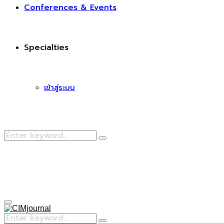
Conferences & Events
Specialties
เข้าสู่ระบบ
Search
Search
for:
Facebook
Primary
Menu
Search
Search