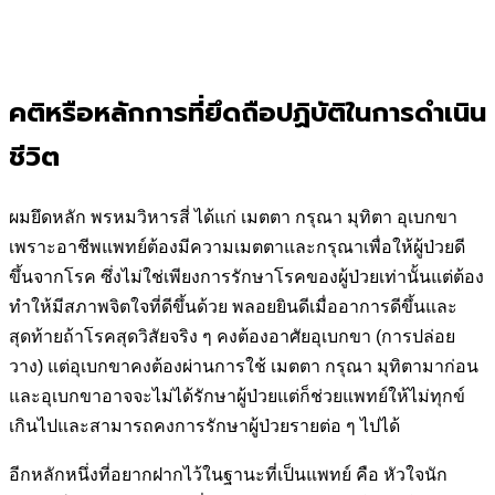
คติหรือหลักการที่ยึดถือปฏิบัติในการดำเนิน
ชีวิต
ผมยึดหลัก พรหมวิหารสี่ ได้แก่ เมตตา กรุณา มุทิตา อุเบกขา
เพราะอาชีพแพทย์ต้องมีความเมตตาและกรุณาเพื่อให้ผู้ป่วยดี
ขึ้นจากโรค ซึ่งไม่ใช่เพียงการรักษาโรคของผู้ป่วยเท่านั้นแต่ต้อง
ทำให้มีสภาพจิตใจที่ดีขึ้นด้วย พลอยยินดีเมื่ออาการดีขึ้นและ
สุดท้ายถ้าโรคสุดวิสัยจริง ๆ คงต้องอาศัยอุเบกขา (การปล่อย
วาง) แต่อุเบกขาคงต้องผ่านการใช้ เมตตา กรุณา มุทิตามาก่อน
และอุเบกขาอาจจะไม่ได้รักษาผู้ป่วยแต่ก็ช่วยแพทย์ให้ไม่ทุกข์
เกินไปและสามารถคงการรักษาผู้ป่วยรายต่อ ๆ ไปได้
อีกหลักหนึ่งที่อยากฝากไว้ในฐานะที่เป็นแพทย์ คือ หัวใจนัก