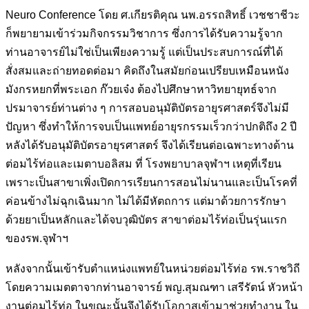
Neuro Conference โดย ศ.เกียรติคุณ นพ.อรรถสิทธิ์ เวชชาชีวะ
ก็พยายามเข้าร่วมกิจกรรมวิชาการ ซึ่งการได้รับความรู้จาก
ท่านอาจารย์ไม่ใช่เป็นเพียงความรู้ แต่เป็นประสบการณ์ที่ได้
สั่งสมและถ่ายทอดต่อมา คิดถึงในสมัยก่อนเปรียบเหมือนหนัง
มังกรหยกที่พระเอก ก๊วยเจ๋ง ต้องไปศึกษาหาวิทยายุทธ์จาก
ปรมาจารย์ท่านต่าง ๆ การสอบอนุมัติบัตรอายุรศาสตร์จึงไม่มี
ปัญหา ซึ่งทำให้การจบเป็นแพทย์อายุรกรรมเร็วกว่าปกติถึง 2 ปี
หลังได้รับอนุมัติบัตรอายุรศาสตร์ จึงได้เรียนต่อเฉพาะทางด้าน
ต่อมไร้ท่อและเมตาบอลิสม ที่ โรงพยาบาลจุฬาฯ เหตุที่เรียน
เพราะเป็นสาขาเพิ่งเปิดการเรียนการสอนไม่นานและเป็นโรคที่
ค่อนข้างไม่ฉุกเฉินมาก ไม่ได้มีหัตถการ แต่มาด้วยการรักษา
ด้วยยาเป็นหลักและได้จบวุฒิบัตร สาขาต่อมไร้ท่อเป็นรุ่นแรก
ของรพ.จุฬาฯ
หลังจากนั้นเข้ารับตำแหน่งแพทย์ในหน่วยต่อมไร้ท่อ รพ.ราชวิถี
โดยความเมตตาจากท่านอาจารย์ พญ.สุมณฑา เสรีรัตน์ หัวหน้า
งานต่อมไร้ท่อ ในขณะนั้นจึงได้รับโอกาสเข้ามาช่วยทำงาน ใน