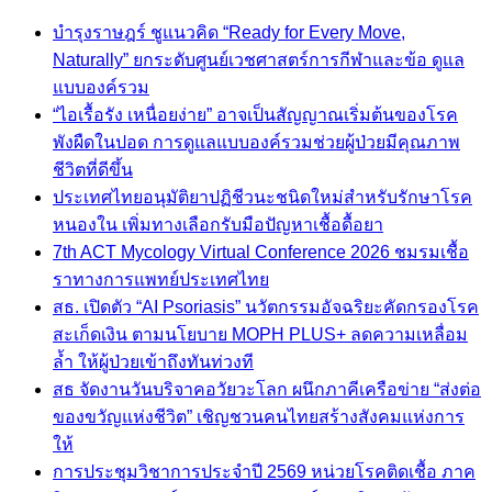
บำรุงราษฎร์ ชูแนวคิด “Ready for Every Move,
Naturally” ยกระดับศูนย์เวชศาสตร์การกีฬาและข้อ ดูแล
แบบองค์รวม
“ไอเรื้อรัง เหนื่อยง่าย” อาจเป็นสัญญาณเริ่มต้นของโรค
พังผืดในปอด การดูแลแบบองค์รวมช่วยผู้ป่วยมีคุณภาพ
ชีวิตที่ดีขึ้น
ประเทศไทยอนุมัติยาปฏิชีวนะชนิดใหม่สำหรับรักษาโรค
หนองใน เพิ่มทางเลือกรับมือปัญหาเชื้อดื้อยา
7th ACT Mycology Virtual Conference 2026 ชมรมเชื้อ
ราทางการแพทย์ประเทศไทย
สธ. เปิดตัว “AI Psoriasis” นวัตกรรมอัจฉริยะคัดกรองโรค
สะเก็ดเงิน ตามนโยบาย MOPH PLUS+ ลดความเหลื่อม
ล้ำ ให้ผู้ป่วยเข้าถึงทันท่วงที
สธ จัดงานวันบริจาคอวัยวะโลก ผนึกภาคีเครือข่าย “ส่งต่อ
ของขวัญแห่งชีวิต” เชิญชวนคนไทยสร้างสังคมแห่งการ
ให้
การประชุมวิชาการประจำปี 2569 หน่วยโรคติดเชื้อ ภาค