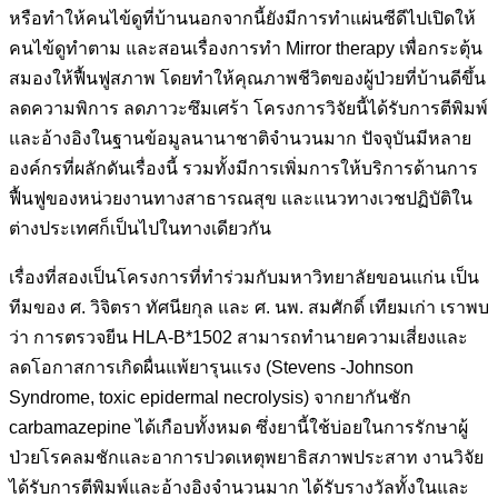
หรือทำให้คนไข้ดูที่บ้านนอกจากนี้ยังมีการทำแผ่นซีดีไปเปิดให้
คนไข้ดูทำตาม และสอนเรื่องการทำ Mirror therapy เพื่อกระตุ้น
สมองให้ฟื้นฟูสภาพ โดยทำให้คุณภาพชีวิตของผู้ป่วยที่บ้านดีขึ้น
ลดความพิการ ลดภาวะซึมเศร้า โครงการวิจัยนี้ได้รับการตีพิมพ์
และอ้างอิงในฐานข้อมูลนานาชาติจำนวนมาก ปัจจุบันมีหลาย
องค์กรที่ผลักดันเรื่องนี้ รวมทั้งมีการเพิ่มการให้บริการด้านการ
ฟื้นฟูของหน่วยงานทางสาธารณสุข และแนวทางเวชปฏิบัติใน
ต่างประเทศก็เป็นไปในทางเดียวกัน
เรื่องที่สองเป็นโครงการที่ทำร่วมกับมหาวิทยาลัยขอนแก่น เป็น
ทีมของ ศ. วิจิตรา ทัศนียกุล และ ศ. นพ. สมศักดิ์ เทียมเก่า เราพบ
ว่า การตรวจยีน HLA-B*1502 สามารถทำนายความเสี่ยงและ
ลดโอกาสการเกิดผื่นแพ้ยารุนแรง (Stevens -Johnson
Syndrome, toxic epidermal necrolysis) จากยากันชัก
carbamazepine ได้เกือบทั้งหมด ซึ่งยานี้ใช้บ่อยในการรักษาผู้
ป่วยโรคลมชักและอาการปวดเหตุพยาธิสภาพประสาท งานวิจัย
ได้รับการตีพิมพ์และอ้างอิงจำนวนมาก ได้รับรางวัลทั้งในและ