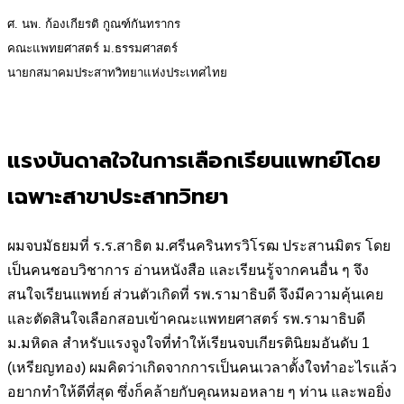
ศ. นพ. ก้องเกียรติ กูณฑ์กันทรากร
คณะแพทยศาสตร์ ม.ธรรมศาสตร์
นายกสมาคมประสาทวิทยาแห่งประเทศไทย
แรงบันดาลใจในการเลือกเรียนแพทย์โดย
เฉพาะสาขาประสาทวิทยา
ผมจบมัธยมที่ ร.ร.สาธิต ม.ศรีนครินทรวิโรฒ ประสานมิตร โดย
เป็นคนชอบวิชาการ อ่านหนังสือ และเรียนรู้จากคนอื่น ๆ จึง
สนใจเรียนแพทย์ ส่วนตัวเกิดที่ รพ.รามาธิบดี จึงมีความคุ้นเคย
และตัดสินใจเลือกสอบเข้าคณะแพทยศาสตร์ รพ.รามาธิบดี
ม.มหิดล สำหรับแรงจูงใจที่ทำให้เรียนจบเกียรตินิยมอันดับ 1
(เหรียญทอง) ผมคิดว่าเกิดจากการเป็นคนเวลาตั้งใจทำอะไรแล้ว
อยากทำให้ดีที่สุด ซึ่งก็คล้ายกับคุณหมอหลาย ๆ ท่าน และพอยิ่ง