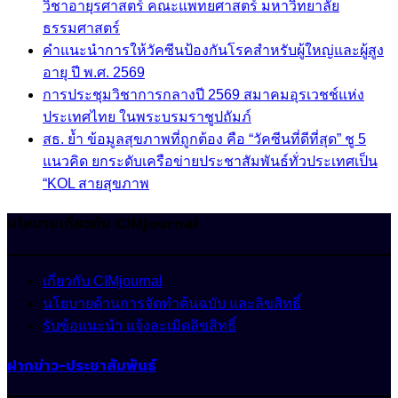
วิชาอายุรศาสตร์ คณะแพทยศาสตร์ มหาวิทยาลัย
ธรรมศาสตร์
คำแนะนำการให้วัคซีนป้องกันโรคสำหรับผู้ใหญ่และผู้สูง
อายุ ปี พ.ศ. 2569
การประชุมวิชาการกลางปี 2569 สมาคมอุรเวชช์แห่ง
ประเทศไทย ในพระบรมราชูปถัมภ์
สธ. ย้ำ ข้อมูลสุขภาพที่ถูกต้อง คือ “วัคซีนที่ดีที่สุด” ชู 5
แนวคิด ยกระดับเครือข่ายประชาสัมพันธ์ทั่วประเทศเป็น
“KOL สายสุขภาพ
นโยบายเกี่ยวกับ CIMjournal
เกี่ยวกับ CIMjournal
นโยบายด้านการจัดทำต้นฉบับ และลิขสิทธิ์
รับข้อแนะนำ แจ้งละเมิดลิขสิทธิ์
ฝากข่าว-ประชาสัมพันธ์