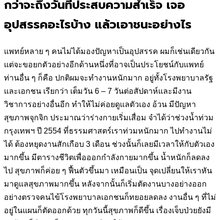
กว่าจะถึงวันที่ประสบความสำเร็จ เจอ
อุปสรรคอะไรบ้าง แล้วเอาชนะอย่างไร
แพทย์หลาย ๆ คนไม่ได้มองปัญหาเป็นอุปสรรค ผมก็เช่นเดียวกัน
แต่จะขอยกตัวอย่างอีกด้านหนึ่งที่อาจเป็นประโยชน์กับแพทย์
ท่านอื่น ๆ ก็คือ ปกติผมจะทำงานหนักมาก อยู่ทั้งโรงพยาบาลรัฐ
และเอกชน เรียกว่า เต็มวัน 6 – 7 วันต่อสัปดาห์และมีงาน
วิชาการอย่างอื่นอีก ทำให้ไม่ค่อยดูแลตัวเอง อ้วน มีปัญหา
สุขภาพจุกจิก ประมาณว่าร่างกายเริ่มเสื่อม จำได้ว่าช่วงน้ำท่วม
กรุงเทพฯ ปี 2554 ที่ธรรมศาสตร์เราท่วมหนักมาก ไปทำงานไม่
ได้ ต้องหยุดงานสักเกือบ 3 เดือน ช่วงนั้นก็เลยมีเวลาให้กับตัวเอง
มากขึ้น มีตารางชีวิตเพื่อออกกำลังกายมากขึ้น น้ำหนักก็ลดลง
ไป สุขภาพก็ค่อย ๆ ฟื้นตัวขึ้นมา เหมือนเป็น จุดเปลี่ยนให้เราหัน
มาดูแลสุขภาพมากขึ้น หลังจากนั้นก็เริ่มตัดงานบางอย่างออก
อย่างตรวจคนไข้โรงพยาบาลเอกชนก็ทยอยลดลง งานอื่น ๆ ที่ไม่
อยู่ในแผนก็ตัดออกด้วย ทุกวันนี้สุขภาพก็ดีขึ้น เรื่องเจ็บป่วยยังมี