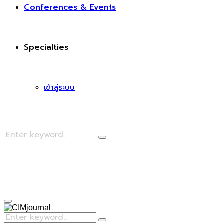
Conferences & Events
Specialties
เข้าสู่ระบบ
Search
Search
for:
Facebook
Primary
Menu
Search
Search