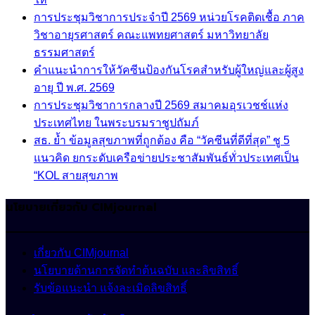
การประชุมวิชาการประจำปี 2569 หน่วยโรคติดเชื้อ ภาค
วิชาอายุรศาสตร์ คณะแพทยศาสตร์ มหาวิทยาลัย
ธรรมศาสตร์
คำแนะนำการให้วัคซีนป้องกันโรคสำหรับผู้ใหญ่และผู้สูง
อายุ ปี พ.ศ. 2569
การประชุมวิชาการกลางปี 2569 สมาคมอุรเวชช์แห่ง
ประเทศไทย ในพระบรมราชูปถัมภ์
สธ. ย้ำ ข้อมูลสุขภาพที่ถูกต้อง คือ “วัคซีนที่ดีที่สุด” ชู 5
แนวคิด ยกระดับเครือข่ายประชาสัมพันธ์ทั่วประเทศเป็น
“KOL สายสุขภาพ
นโยบายเกี่ยวกับ CIMjournal
เกี่ยวกับ CIMjournal
นโยบายด้านการจัดทำต้นฉบับ และลิขสิทธิ์
รับข้อแนะนำ แจ้งละเมิดลิขสิทธิ์