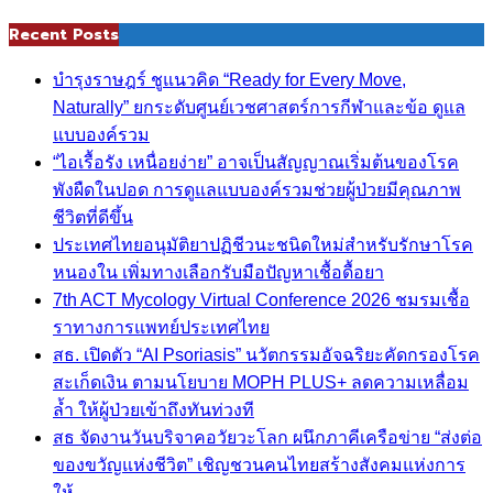
Recent Posts
บำรุงราษฎร์ ชูแนวคิด “Ready for Every Move,
Naturally” ยกระดับศูนย์เวชศาสตร์การกีฬาและข้อ ดูแล
แบบองค์รวม
“ไอเรื้อรัง เหนื่อยง่าย” อาจเป็นสัญญาณเริ่มต้นของโรค
พังผืดในปอด การดูแลแบบองค์รวมช่วยผู้ป่วยมีคุณภาพ
ชีวิตที่ดีขึ้น
ประเทศไทยอนุมัติยาปฏิชีวนะชนิดใหม่สำหรับรักษาโรค
หนองใน เพิ่มทางเลือกรับมือปัญหาเชื้อดื้อยา
7th ACT Mycology Virtual Conference 2026 ชมรมเชื้อ
ราทางการแพทย์ประเทศไทย
สธ. เปิดตัว “AI Psoriasis” นวัตกรรมอัจฉริยะคัดกรองโรค
สะเก็ดเงิน ตามนโยบาย MOPH PLUS+ ลดความเหลื่อม
ล้ำ ให้ผู้ป่วยเข้าถึงทันท่วงที
สธ จัดงานวันบริจาคอวัยวะโลก ผนึกภาคีเครือข่าย “ส่งต่อ
ของขวัญแห่งชีวิต” เชิญชวนคนไทยสร้างสังคมแห่งการ
ให้