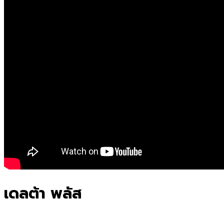
เดลต้า พลัส