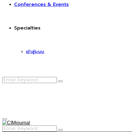
Conferences & Events
Specialties
เข้าสู่ระบบ
Search
Search
for:
Facebook
Primary
Menu
Search
Search