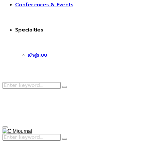
Conferences & Events
Specialties
เข้าสู่ระบบ
Search
Search
for:
Facebook
Primary
Menu
Search
Search