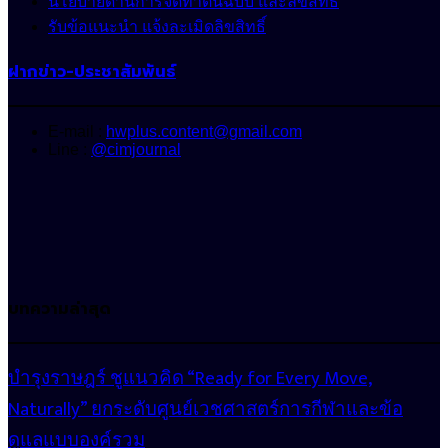
นโยบายด้านการจัดทำต้นฉบับ และลิขสิทธิ์
รับข้อแนะนำ แจ้งละเมิดลิขสิทธิ์
ฝากข่าว-ประชาสัมพันธ์
E-mail :
hwplus.content@gmail.com
Line :
@cimjournal
บทความล่าสุด
บำรุงราษฎร์ ชูแนวคิด “Ready for Every Move,
Naturally” ยกระดับศูนย์เวชศาสตร์การกีฬาและข้อ
ดูแลแบบองค์รวม