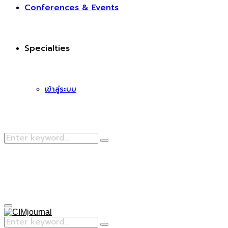
Conferences & Events
Specialties
เข้าสู่ระบบ
Search
Search
for:
Facebook
Primary
Menu
Search
Search