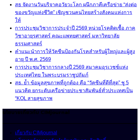
สธ จัดงานวันบริจาคอวัยวะโลก ผนึกภาคีเครือข่าย “ส่งต่อ
ของขวัญแห่งชีวิต” เชิญชวนคนไทยสร้างสังคมแห่งการ
ให้
การประชุมวิชาการประจำปี 2569 หน่วยโรคติดเชื้อ ภาค
วิชาอายุรศาสตร์ คณะแพทยศาสตร์ มหาวิทยาลัย
ธรรมศาสตร์
คำแนะนำการให้วัคซีนป้องกันโรคสำหรับผู้ใหญ่และผู้สูง
อายุ ปี พ.ศ. 2569
การประชุมวิชาการกลางปี 2569 สมาคมอุรเวชช์แห่ง
ประเทศไทย ในพระบรมราชูปถัมภ์
สธ. ย้ำ ข้อมูลสุขภาพที่ถูกต้อง คือ “วัคซีนที่ดีที่สุด” ชู 5
แนวคิด ยกระดับเครือข่ายประชาสัมพันธ์ทั่วประเทศเป็น
“KOL สายสุขภาพ
นโยบายเกี่ยวกับ CIMjournal
เกี่ยวกับ CIMjournal