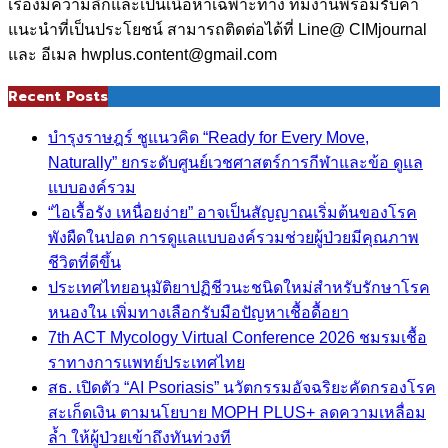
เรื่องมีความลึกและเป็นเนื้อหาเฉพาะทาง ทีมงานพร้อมรับคำ
แนะนำที่เป็นประโยชน์ สามารถติดต่อได้ที่ Line@ CIMjournal
และ อีเมล hwplus.content@gmail.com
Recent Posts
บำรุงราษฎร์ ชูแนวคิด “Ready for Every Move,
Naturally” ยกระดับศูนย์เวชศาสตร์การกีฬาและข้อ ดูแล
แบบองค์รวม
“ไอเรื้อรัง เหนื่อยง่าย” อาจเป็นสัญญาณเริ่มต้นของโรค
พังผืดในปอด การดูแลแบบองค์รวมช่วยผู้ป่วยมีคุณภาพ
ชีวิตที่ดีขึ้น
ประเทศไทยอนุมัติยาปฏิชีวนะชนิดใหม่สำหรับรักษาโรค
หนองใน เพิ่มทางเลือกรับมือปัญหาเชื้อดื้อยา
7th ACT Mycology Virtual Conference 2026 ชมรมเชื้อ
ราทางการแพทย์ประเทศไทย
สธ. เปิดตัว “AI Psoriasis” นวัตกรรมอัจฉริยะคัดกรองโรค
สะเก็ดเงิน ตามนโยบาย MOPH PLUS+ ลดความเหลื่อม
ล้ำ ให้ผู้ป่วยเข้าถึงทันท่วงที