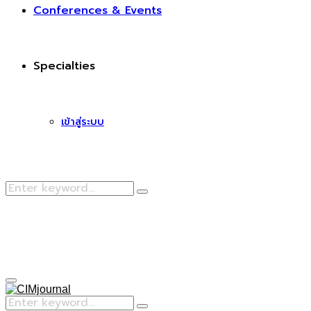
Conferences & Events
Specialties
เข้าสู่ระบบ
Search
Search
for:
Facebook
Primary
Menu
Search
Search