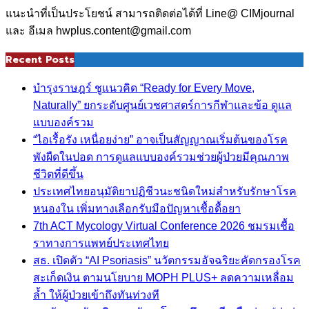
แนะนำที่เป็นประโยชน์ สามารถติดต่อได้ที่ Line@ CIMjournal
และ อีเมล hwplus.content@gmail.com
Recent Posts
บำรุงราษฎร์ ชูแนวคิด “Ready for Every Move,
Naturally” ยกระดับศูนย์เวชศาสตร์การกีฬาและข้อ ดูแล
แบบองค์รวม
“ไอเรื้อรัง เหนื่อยง่าย” อาจเป็นสัญญาณเริ่มต้นของโรค
พังผืดในปอด การดูแลแบบองค์รวมช่วยผู้ป่วยมีคุณภาพ
ชีวิตที่ดีขึ้น
ประเทศไทยอนุมัติยาปฏิชีวนะชนิดใหม่สำหรับรักษาโรค
หนองใน เพิ่มทางเลือกรับมือปัญหาเชื้อดื้อยา
7th ACT Mycology Virtual Conference 2026 ชมรมเชื้อ
ราทางการแพทย์ประเทศไทย
สธ. เปิดตัว “AI Psoriasis” นวัตกรรมอัจฉริยะคัดกรองโรค
สะเก็ดเงิน ตามนโยบาย MOPH PLUS+ ลดความเหลื่อม
ล้ำ ให้ผู้ป่วยเข้าถึงทันท่วงที