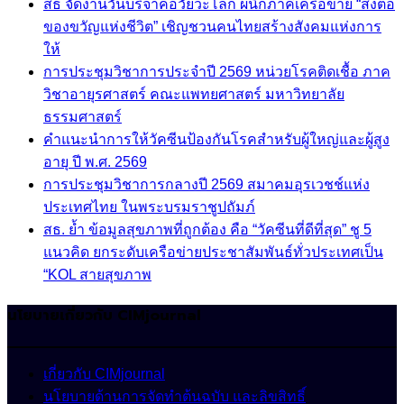
สธ จัดงานวันบริจาคอวัยวะโลก ผนึกภาคีเครือข่าย “ส่งต่อ
ของขวัญแห่งชีวิต” เชิญชวนคนไทยสร้างสังคมแห่งการ
ให้
การประชุมวิชาการประจำปี 2569 หน่วยโรคติดเชื้อ ภาค
วิชาอายุรศาสตร์ คณะแพทยศาสตร์ มหาวิทยาลัย
ธรรมศาสตร์
คำแนะนำการให้วัคซีนป้องกันโรคสำหรับผู้ใหญ่และผู้สูง
อายุ ปี พ.ศ. 2569
การประชุมวิชาการกลางปี 2569 สมาคมอุรเวชช์แห่ง
ประเทศไทย ในพระบรมราชูปถัมภ์
สธ. ย้ำ ข้อมูลสุขภาพที่ถูกต้อง คือ “วัคซีนที่ดีที่สุด” ชู 5
แนวคิด ยกระดับเครือข่ายประชาสัมพันธ์ทั่วประเทศเป็น
“KOL สายสุขภาพ
นโยบายเกี่ยวกับ CIMjournal
เกี่ยวกับ CIMjournal
นโยบายด้านการจัดทำต้นฉบับ และลิขสิทธิ์