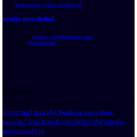
รับข้อแนะนำ แจ้งละเมิดลิขสิทธิ์
ฝากข่าว-ประชาสัมพันธ์
E-mail :
hwplus.content@gmail.com
Line :
@cimjournal
บทความล่าสุด
บำรุงราษฎร์ ชูแนวคิด “Ready for Every Move,
Naturally” ยกระดับศูนย์เวชศาสตร์การกีฬาและข้อ
ดูแลแบบองค์รวม