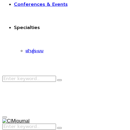
Conferences & Events
Specialties
เข้าสู่ระบบ
Search
Search
for:
Facebook
Primary
Menu
Search
Search