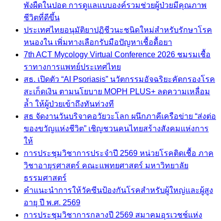
พังผืดในปอด การดูแลแบบองค์รวมช่วยผู้ป่วยมีคุณภาพ
ชีวิตที่ดีขึ้น
ประเทศไทยอนุมัติยาปฏิชีวนะชนิดใหม่สำหรับรักษาโรค
หนองใน เพิ่มทางเลือกรับมือปัญหาเชื้อดื้อยา
7th ACT Mycology Virtual Conference 2026 ชมรมเชื้อ
ราทางการแพทย์ประเทศไทย
สธ. เปิดตัว “AI Psoriasis” นวัตกรรมอัจฉริยะคัดกรองโรค
สะเก็ดเงิน ตามนโยบาย MOPH PLUS+ ลดความเหลื่อม
ล้ำ ให้ผู้ป่วยเข้าถึงทันท่วงที
สธ จัดงานวันบริจาคอวัยวะโลก ผนึกภาคีเครือข่าย “ส่งต่อ
ของขวัญแห่งชีวิต” เชิญชวนคนไทยสร้างสังคมแห่งการ
ให้
การประชุมวิชาการประจำปี 2569 หน่วยโรคติดเชื้อ ภาค
วิชาอายุรศาสตร์ คณะแพทยศาสตร์ มหาวิทยาลัย
ธรรมศาสตร์
คำแนะนำการให้วัคซีนป้องกันโรคสำหรับผู้ใหญ่และผู้สูง
อายุ ปี พ.ศ. 2569
การประชุมวิชาการกลางปี 2569 สมาคมอุรเวชช์แห่ง