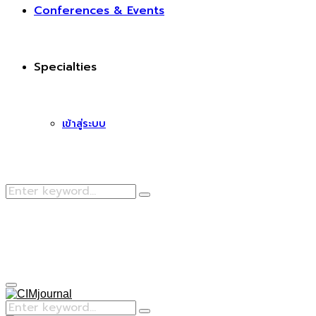
Conferences & Events
Specialties
เข้าสู่ระบบ
Search
Search
for:
Facebook
Primary
Menu
Search
Search