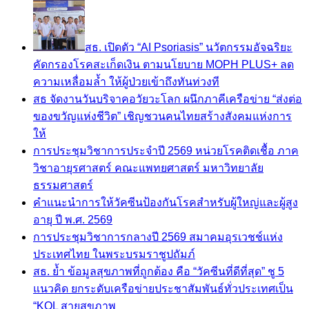
สธ. เปิดตัว “AI Psoriasis” นวัตกรรมอัจฉริยะ
คัดกรองโรคสะเก็ดเงิน ตามนโยบาย MOPH PLUS+ ลด
ความเหลื่อมล้ำ ให้ผู้ป่วยเข้าถึงทันท่วงที
สธ จัดงานวันบริจาคอวัยวะโลก ผนึกภาคีเครือข่าย “ส่งต่อ
ของขวัญแห่งชีวิต” เชิญชวนคนไทยสร้างสังคมแห่งการ
ให้
การประชุมวิชาการประจำปี 2569 หน่วยโรคติดเชื้อ ภาค
วิชาอายุรศาสตร์ คณะแพทยศาสตร์ มหาวิทยาลัย
ธรรมศาสตร์
คำแนะนำการให้วัคซีนป้องกันโรคสำหรับผู้ใหญ่และผู้สูง
อายุ ปี พ.ศ. 2569
การประชุมวิชาการกลางปี 2569 สมาคมอุรเวชช์แห่ง
ประเทศไทย ในพระบรมราชูปถัมภ์
สธ. ย้ำ ข้อมูลสุขภาพที่ถูกต้อง คือ “วัคซีนที่ดีที่สุด” ชู 5
แนวคิด ยกระดับเครือข่ายประชาสัมพันธ์ทั่วประเทศเป็น
“KOL สายสุขภาพ