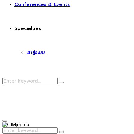
Conferences & Events
Specialties
เข้าสู่ระบบ
Search
Search
for:
Facebook
Primary
Menu
Search
Search