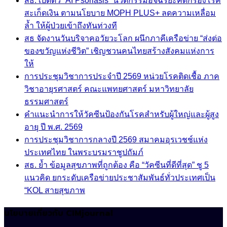
สธ. เปิดตัว “AI Psoriasis” นวัตกรรมอัจฉริยะคัดกรองโรค
สะเก็ดเงิน ตามนโยบาย MOPH PLUS+ ลดความเหลื่อม
ล้ำ ให้ผู้ป่วยเข้าถึงทันท่วงที
สธ จัดงานวันบริจาคอวัยวะโลก ผนึกภาคีเครือข่าย “ส่งต่อ
ของขวัญแห่งชีวิต” เชิญชวนคนไทยสร้างสังคมแห่งการ
ให้
การประชุมวิชาการประจำปี 2569 หน่วยโรคติดเชื้อ ภาค
วิชาอายุรศาสตร์ คณะแพทยศาสตร์ มหาวิทยาลัย
ธรรมศาสตร์
คำแนะนำการให้วัคซีนป้องกันโรคสำหรับผู้ใหญ่และผู้สูง
อายุ ปี พ.ศ. 2569
การประชุมวิชาการกลางปี 2569 สมาคมอุรเวชช์แห่ง
ประเทศไทย ในพระบรมราชูปถัมภ์
สธ. ย้ำ ข้อมูลสุขภาพที่ถูกต้อง คือ “วัคซีนที่ดีที่สุด” ชู 5
แนวคิด ยกระดับเครือข่ายประชาสัมพันธ์ทั่วประเทศเป็น
“KOL สายสุขภาพ
นโยบายเกี่ยวกับ CIMjournal