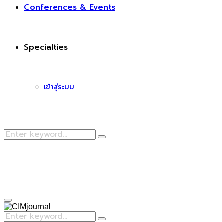
Conferences & Events
Specialties
เข้าสู่ระบบ
Search
Search
for:
Facebook
Primary
Menu
Search
Search