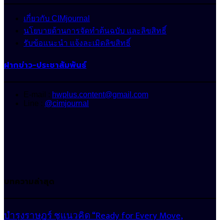
เกี่ยวกับ CIMjournal
นโยบายด้านการจัดทำต้นฉบับ และลิขสิทธิ์
รับข้อแนะนำ แจ้งละเมิดลิขสิทธิ์
ฝากข่าว-ประชาสัมพันธ์
E-mail :
hwplus.content@gmail.com
Line :
@cimjournal
บทความล่าสุด
บำรุงราษฎร์ ชูแนวคิด “Ready for Every Move,