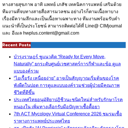
ทางสายสุขภาพ อาทิ แพทย์ เภสัช เทคนิคการแพทย์ เสริมด้วย
ทีมงานที่จบทางสายสื่อสารมวลชน อย่างไรก็ตามเนื้อหาบาง
เรื่องมีความลึกและเป็นเนื้อหาเฉพาะทาง ทีมงานพร้อมรับคำ
แนะนำที่เป็นประโยชน์ สามารถติดต่อได้ที่ Line@ CIMjournal
และ อีเมล hwplus.content@gmail.com
Recent Posts
บำรุงราษฎร์ ชูแนวคิด “Ready for Every Move,
Naturally” ยกระดับศูนย์เวชศาสตร์การกีฬาและข้อ ดูแล
แบบองค์รวม
“ไอเรื้อรัง เหนื่อยง่าย” อาจเป็นสัญญาณเริ่มต้นของโรค
พังผืดในปอด การดูแลแบบองค์รวมช่วยผู้ป่วยมีคุณภาพ
ชีวิตที่ดีขึ้น
ประเทศไทยอนุมัติยาปฏิชีวนะชนิดใหม่สำหรับรักษาโรค
หนองใน เพิ่มทางเลือกรับมือปัญหาเชื้อดื้อยา
7th ACT Mycology Virtual Conference 2026 ชมรมเชื้อ
ราทางการแพทย์ประเทศไทย