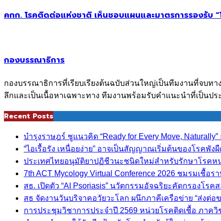
คกก. โรคติดต่อแห่งชาติ เห็นชอบแผนและมาตรการรองรับ “โควิด
กองบรรณาธิการ
กองบรรณาธิการที่เรียบเรียงต้นฉบับส่วนใหญ่เป็นทีมงานที่จบทา
ลึกและเป็นเนื้อหาเฉพาะทาง ทีมงานพร้อมรับคำแนะนำที่เป็นประ
Recent Posts
บำรุงราษฎร์ ชูแนวคิด “Ready for Every Move, Naturall
“ไอเรื้อรัง เหนื่อยง่าย” อาจเป็นสัญญาณเริ่มต้นของโรคพังผ
ประเทศไทยอนุมัติยาปฏิชีวนะชนิดใหม่สำหรับรักษาโรคหนอง
7th ACT Mycology Virtual Conference 2026 ชมรมเชื้อ
สธ. เปิดตัว “AI Psoriasis” นวัตกรรมอัจฉริยะคัดกรองโรค
สธ จัดงานวันบริจาคอวัยวะโลก ผนึกภาคีเครือข่าย “ส่งต่
การประชุมวิชาการประจำปี 2569 หน่วยโรคติดเชื้อ ภาค