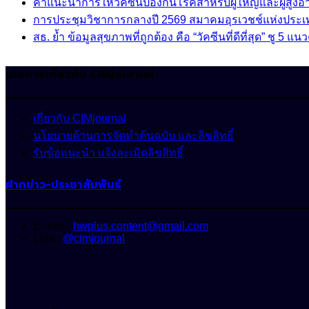
คำแนะนำการให้วัคซีนป้องกันโรคสำหรับผู้ใหญ่และผู้สูงอาย
การประชุมวิชาการกลางปี 2569 สมาคมอุรเวชช์แห่งประ
สธ. ย้ำ ข้อมูลสุขภาพที่ถูกต้อง คือ “วัคซีนที่ดีที่สุด” ชู
นโยบายเกี่ยวกับ CIMjournal
เกี่ยวกับ CIMjournal
นโยบายด้านการจัดทำต้นฉบับ และลิขสิทธิ์
รับข้อแนะนำ แจ้งละเมิดลิขสิทธิ์
ฝากข่าว-ประชาสัมพันธ์
E-mail :
hwplus.content@gmail.com
Line :
@cimjournal