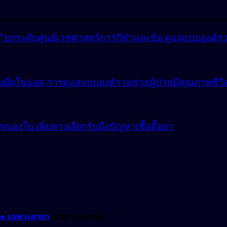
lly” ยกระดับศูนย์เวชศาสตร์การกีฬาและข้อ ดูแลแบบองค์ร
ังผืดในปอด การดูแลแบบองค์รวมช่วยผู้ป่วยมีคุณภาพชีวิตที
องใน เพิ่มทางเลือกรับมือปัญหาเชื้อดื้อยา
ne เฉพาะสาขา
(เฉพาะแพทย์)