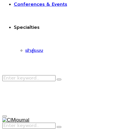
Conferences & Events
Specialties
เข้าสู่ระบบ
Search
Search
for:
Facebook
Primary
Menu
Search
Search