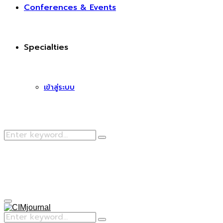
Conferences & Events
Specialties
เข้าสู่ระบบ
Search
Search
for:
Facebook
Primary
Menu
Search
Search