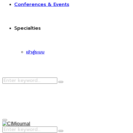
Conferences & Events
Specialties
เข้าสู่ระบบ
Search
Search
for:
Facebook
Primary
Menu
Search
Search