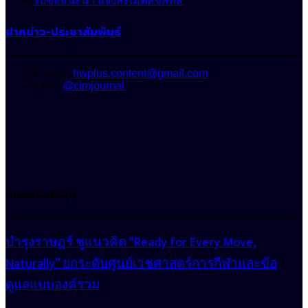
รับข้อแนะนำ แจ้งละเมิดลิขสิทธิ์
ฝากข่าว-ประชาสัมพันธ์
E-mail :
hwplus.content@gmail.com
Line :
@cimjournal
บทความล่าสุด
บำรุงราษฎร์ ชูแนวคิด “Ready for Every Move,
Naturally” ยกระดับศูนย์เวชศาสตร์การกีฬาและข้อ
ดูแลแบบองค์รวม