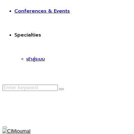
Conferences & Events
Specialties
เข้าสู่ระบบ
Search
Search
for:
Facebook
Primary
Menu