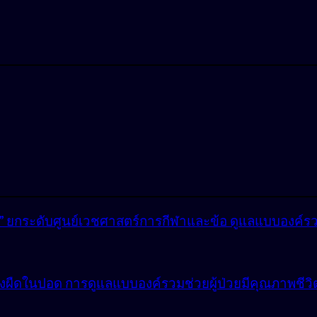
lly” ยกระดับศูนย์เวชศาสตร์การกีฬาและข้อ ดูแลแบบองค์ร
ังผืดในปอด การดูแลแบบองค์รวมช่วยผู้ป่วยมีคุณภาพชีวิตที