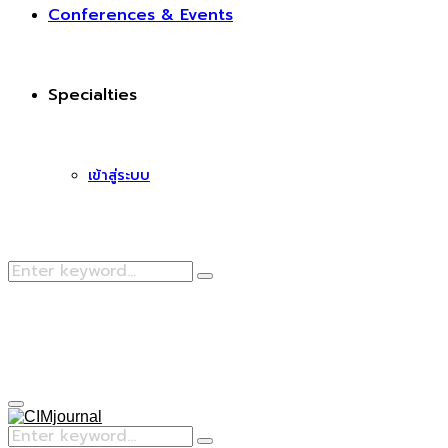
Conferences & Events
Specialties
เข้าสู่ระบบ
Search
Search
for:
Facebook
Primary
Menu
Search
Search