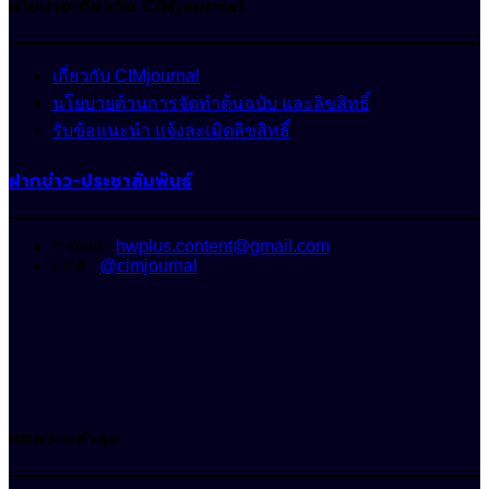
นโยบายเกี่ยวกับ CIMjournal
เกี่ยวกับ CIMjournal
นโยบายด้านการจัดทำต้นฉบับ และลิขสิทธิ์
รับข้อแนะนำ แจ้งละเมิดลิขสิทธิ์
ฝากข่าว-ประชาสัมพันธ์
E-mail :
hwplus.content@gmail.com
Line :
@cimjournal
บทความล่าสุด