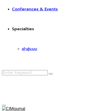
Conferences & Events
Specialties
เข้าสู่ระบบ
Search
Search
for:
Facebook
Primary
Menu