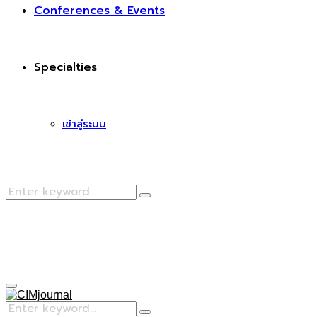
Conferences & Events
Specialties
เข้าสู่ระบบ
Search
Search
for:
Facebook
Primary
Menu
Search
Search