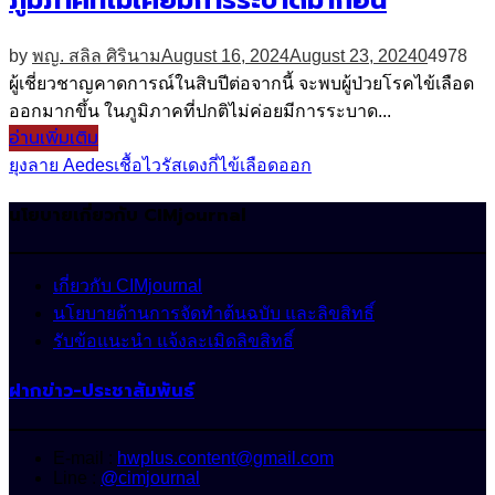
by
พญ. สลิล ศิรินาม
August 16, 2024
August 23, 2024
0
4978
ผู้เชี่ยวชาญคาดการณ์ในสิบปีต่อจากนี้ จะพบผู้ป่วยโรคไข้เลือด
ออกมากขึ้น ในภูมิภาคที่ปกติไม่ค่อยมีการระบาด...
อ่านเพิ่มเติม
ยุงลาย Aedes
เชื้อไวรัสเดงกี่
ไข้เลือดออก
นโยบายเกี่ยวกับ CIMjournal
เกี่ยวกับ CIMjournal
นโยบายด้านการจัดทำต้นฉบับ และลิขสิทธิ์
รับข้อแนะนำ แจ้งละเมิดลิขสิทธิ์
ฝากข่าว-ประชาสัมพันธ์
E-mail :
hwplus.content@gmail.com
Line :
@cimjournal