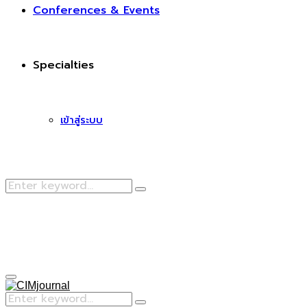
Conferences & Events
Specialties
เข้าสู่ระบบ
Search
Search
for:
Facebook
Primary
Menu
Search
Search