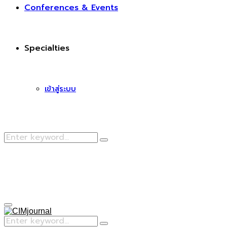
Conferences & Events
Specialties
เข้าสู่ระบบ
Search
Search
for:
Facebook
Primary
Menu
Search
Search