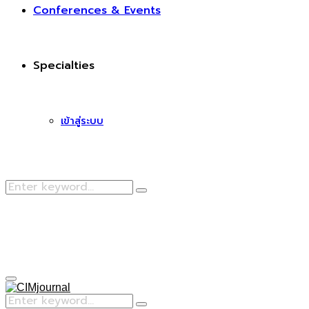
Conferences & Events
Specialties
เข้าสู่ระบบ
Search
Search
for:
Facebook
Primary
Menu
Search
Search