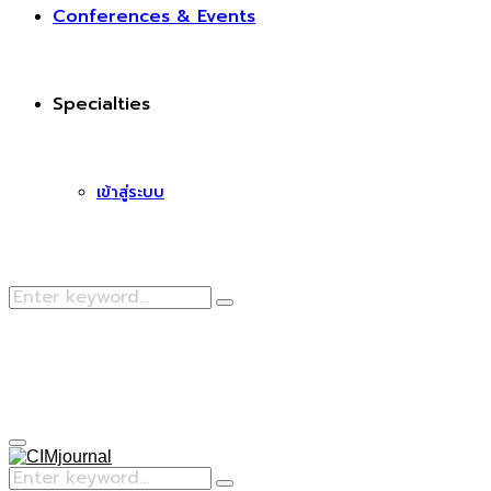
Conferences & Events
Specialties
เข้าสู่ระบบ
Search
Search
for:
Facebook
Primary
Menu
Search
Search