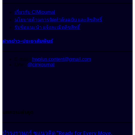
เกี่ยวกับ CIMjournal
นโยบายด้านการจัดทำต้นฉบับ และลิขสิทธิ์
รับข้อแนะนำ แจ้งละเมิดลิขสิทธิ์
ฝากข่าว-ประชาสัมพันธ์
E-mail :
hwplus.content@gmail.com
Line :
@cimjournal
บทความล่าสุด
บำรุงราษฎร์ ชูแนวคิด “Ready for Every Move,