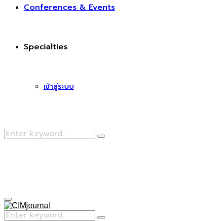
Conferences & Events
Specialties
เข้าสู่ระบบ
Search
Search
for:
Facebook
Primary
Menu
Search
Search