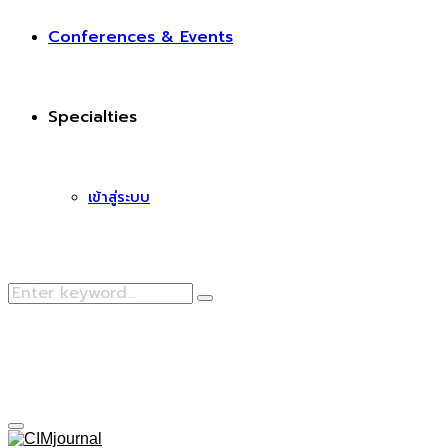
Conferences & Events
Specialties
เข้าสู่ระบบ
Search
Search
for:
Facebook
Primary
Menu