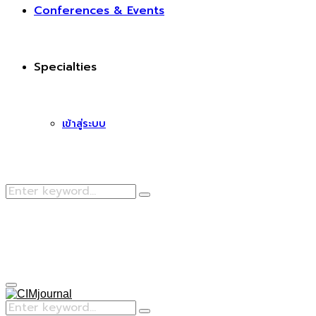
Conferences & Events
Specialties
เข้าสู่ระบบ
Search
Search
for:
Facebook
Primary
Menu
Search
Search