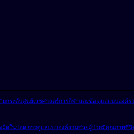
lly” ยกระดับศูนย์เวชศาสตร์การกีฬาและข้อ ดูแลแบบองค์ร
ังผืดในปอด การดูแลแบบองค์รวมช่วยผู้ป่วยมีคุณภาพชีวิตที