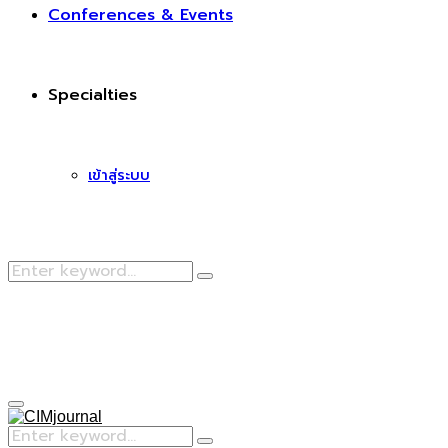
Conferences & Events
Specialties
เข้าสู่ระบบ
Search
Search
for:
Facebook
Primary
Menu
Search
Search